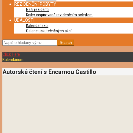
REZIDENČNÍ POBYTY
Naši rezidenti
Knihy inspirované rezidenčním pobytem
UDÁLOSTI
Kalendář akcí
Galerie uskutečněných akcí
SEARCH
Click Here
Kalendárium
Autorské čtení s Encarnou Castillo