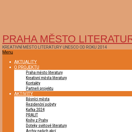
PRAHA MĚSTO LITERATU
KREATIVNÍ MĚSTO LITERATURY UNESCO OD ROKU 2014
Primary
Menu
Navigation
AKTUALITY
Menu
O PROJEKTU
Praha město literatury
Kreativní města literatury
Kontakty
Partneři projektu
AKTIVITY
Básníci města
Rezidenční pobyty
Kafka 2024
PRALIT
Knihy z Prahy
Doteky světové literatury
Archiv našich akcí