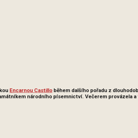
tkou
Encarnou Castillo
během dalšího pořadu z dlouhodobé
 Památníkem národního písemnictví. Večerem provázela a 