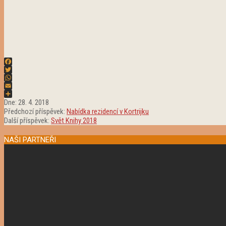
Facebook
Twitter
WhatsApp
Email
2018-
Share
Dne:
28. 4. 2018
04-
Předchozí příspěvek:
Nabídka rezidencí v Kortrijku
28
Další příspěvek:
Svět Knihy 2018
NAŠI PARTNEŘI