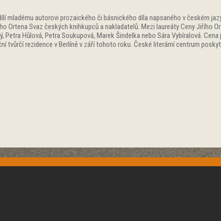
e udílí mladému autorovi prozaického či básnického díla napsaného v českém ja
řího Ortena Svaz českých knihkupců a nakladatelů. Mezi laureáty Ceny Jiřího Or
, Petra Hůlová, Petra Soukupová, Marek Šindelka nebo Sára Vybíralová. Cena 
ní tvůrčí rezidence v Berlíně v září tohoto roku. České literární centrum posky