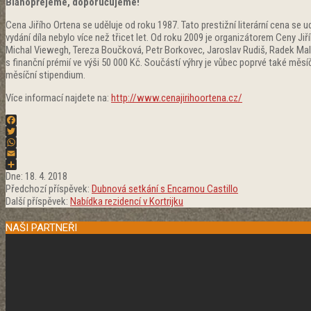
Blahopřejeme, doporučujeme!
Cena Jiřího Ortena se uděluje od roku 1987. Tato prestižní literární cena s
vydání díla nebylo více než třicet let. Od roku 2009 je organizátorem Ceny Ji
Michal Viewegh, Tereza Boučková, Petr Borkovec, Jaroslav Rudiš, Radek Malý
s finanční prémií ve výši 50 000 Kč. Součástí výhry je vůbec poprvé také měsíč
měsíční stipendium.
Více informací najdete na:
http://www.cenajirihoortena.cz/
Facebook
Twitter
WhatsApp
Email
2018-
Share
Dne:
18. 4. 2018
04-
Předchozí příspěvek:
Dubnová setkání s Encarnou Castillo
18
Další příspěvek:
Nabídka rezidencí v Kortrijku
NAŠI PARTNEŘI