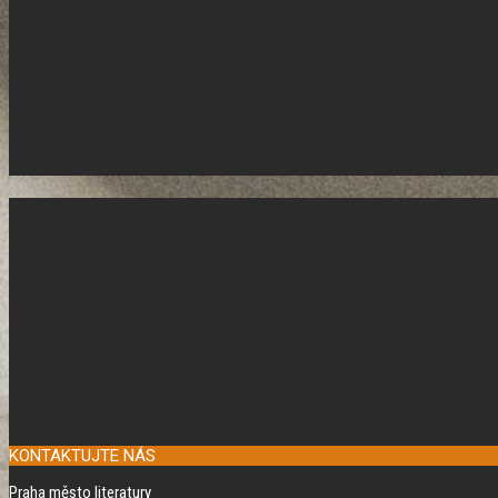
KONTAKTUJTE NÁS
Praha město literatury