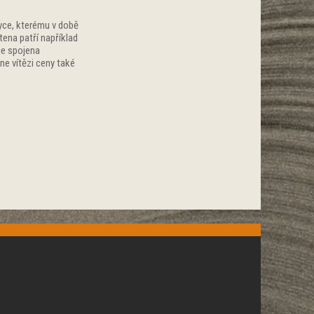
zyce, kterému v době
tena patří například
je spojena
tne vítězi ceny také