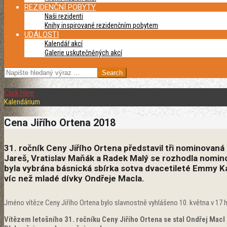
REZIDENČNÍ POBYTY
Naši rezidenti
Knihy inspirované rezidenčním pobytem
UDÁLOSTI
Kalendář akcí
Galerie uskutečněných akcí
SEARCH
Click Here
Kalendárium
Cena Jiřího Ortena 2018
31. ročník Ceny Jiřího Ortena představil tři nominovan
Jareš, Vratislav Maňák a Radek Malý se rozhodla nomino
byla vybrána básnická sbírka sotva dvacetileté Emmy Ka
víc než mladé dívky Ondřeje Macla.
Jméno vítěze Ceny Jiřího Ortena bylo slavnostně vyhlášeno 10. května v 17 h
Vítězem letošního 31. ročníku Ceny Jiřího Ortena se stal Ondřej Macl