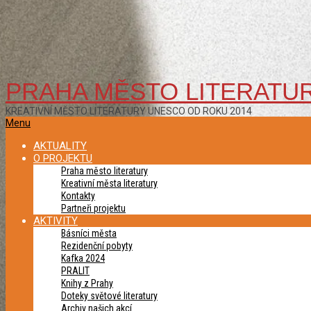
PRAHA MĚSTO LITERATU
KREATIVNÍ MĚSTO LITERATURY UNESCO OD ROKU 2014
Primary
Menu
Navigation
AKTUALITY
Menu
O PROJEKTU
Praha město literatury
Kreativní města literatury
Kontakty
Partneři projektu
AKTIVITY
Básníci města
Rezidenční pobyty
Kafka 2024
PRALIT
Knihy z Prahy
Doteky světové literatury
Archiv našich akcí