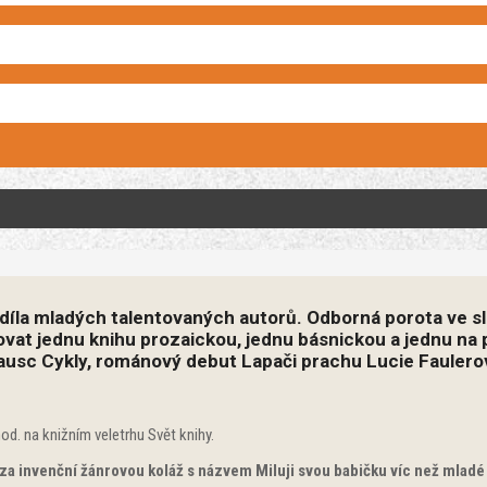
á díla mladých talentovaných autorů. Odborná porota ve s
vat jednu knihu prozaickou, jednu básnickou a jednu na p
usc Cykly, románový debut Lapači prachu Lucie Faulerové
od. na knižním veletrhu Svět knihy.
 za invenční žánrovou koláž s názvem Miluji svou babičku víc než mladé 