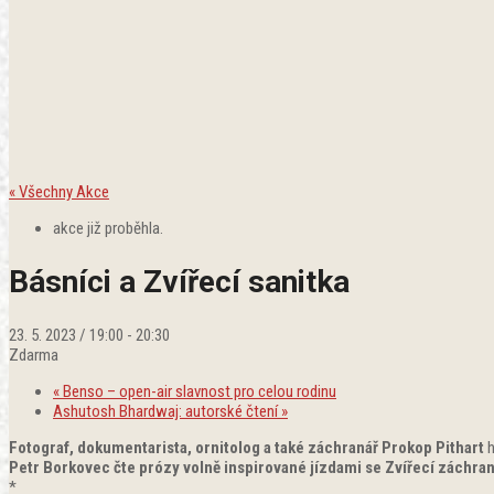
« Všechny Akce
akce již proběhla.
Básníci a Zvířecí sanitka
23. 5. 2023 / 19:00
-
20:30
Zdarma
«
Benso – open-air slavnost pro celou rodinu
Ashutosh Bhardwaj: autorské čtení
»
Fotograf, dokumentarista, ornitolog a také záchranář Prokop Pithart
h
Petr Borkovec čte prózy volně inspirované jízdami se Zvířecí záchra
*