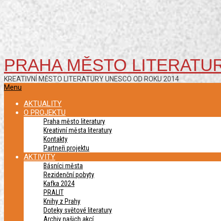
PRAHA MĚSTO LITERATU
KREATIVNÍ MĚSTO LITERATURY UNESCO OD ROKU 2014
Primary
Menu
Navigation
AKTUALITY
Menu
O PROJEKTU
Praha město literatury
Kreativní města literatury
Kontakty
Partneři projektu
AKTIVITY
Básníci města
Rezidenční pobyty
Kafka 2024
PRALIT
Knihy z Prahy
Doteky světové literatury
Archiv našich akcí