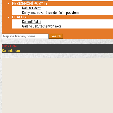
REZIDENČNÍ POBYTY
Naši rezidenti
Knihy inspirované rezidenčním pobytem
UDÁLOSTI
Kalendář akcí
Galerie uskutečněných akcí
SEARCH
Click Here
Kalendárium