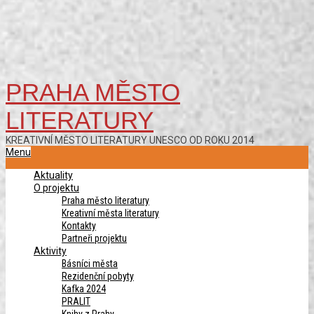
PRAHA MĚSTO
LITERATURY
KREATIVNÍ MĚSTO LITERATURY UNESCO OD ROKU 2014
Primary
Menu
Navigation
Aktuality
Menu
O projektu
Praha město literatury
Kreativní města literatury
Kontakty
Partneři projektu
Aktivity
Básníci města
Rezidenční pobyty
Kafka 2024
PRALIT