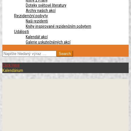
Knihy z Prahy
Doteky světové literatury
Archiv našich akcí
Rezidenční pobyty
Naši rezidenti
Knihy inspirované rezidenčním pobytem
Události
Kalendář akcí
Galerie uskutečněných akcí
SEARCH
Click Here
Kalendárium