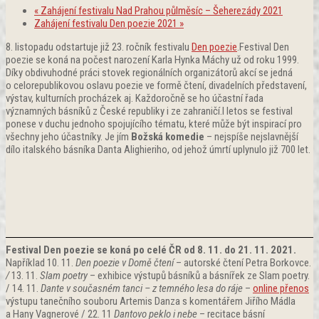
«
Zahájení festivalu Nad Prahou půlměsíc – Šeherezády 2021
Zahájení festivalu Den poezie 2021
»
8. listopadu odstartuje již 23. ročník festivalu
Den poezie
.Festival Den
poezie se koná na počest narození Karla Hynka Máchy už od roku 1999.
Díky obdivuhodné práci stovek regionálních organizátorů akcí se jedná
o celorepublikovou oslavu poezie ve formě čtení, divadelních představení,
výstav, kulturních procházek aj. Každoročně se ho účastní řada
významných básníků z České republiky i ze zahraničí.I letos se festival
ponese v duchu jednoho spojujícího tématu, které může být inspirací pro
všechny jeho účastníky. Je jím
Božská komedie
– nejspíše nejslavnější
dílo italského básníka Danta Alighieriho, od jehož úmrtí uplynulo již 700 let.
Festival Den poezie se koná po celé ČR od 8. 11. do 21. 11. 2021.
Například 10. 11.
Den poezie v Domě čtení
– autorské čtení Petra Borkovce.
/
13. 11.
Slam poetry
– exhibice výstupů básníků a básnířek ze Slam poetry.
/ 14. 11.
Dante v současném tanci – z temného lesa do ráje
–
online přenos
výstupu tanečního souboru Artemis Danza s komentářem Jiřího Mádla
a Hany Vagnerové / 22. 11
Dantovo peklo i nebe
– recitace básní