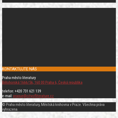
KONTAKTUJTE NÁS
Praha město literatury
Bělohorská 1666/56, 160 00 Praha 6, Česká republika
telefon: +420 731 621 139
e-mail:
prague@cityofliterature.cz
© Praha město literatury, Městská knihovna v Praze. Všechna práva
vyhrazena.