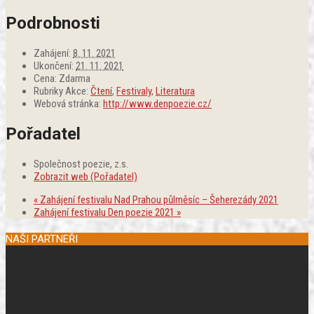
Podrobnosti
Zahájení:
8. 11. 2021
Ukončení:
21. 11. 2021
Cena:
Zdarma
Rubriky Akce:
Čtení
,
Festivaly
,
Literatura
Webová stránka:
http://www.denpoezie.cz/
Pořadatel
Společnost poezie, z.s.
Zobrazit web (Pořadatel)
«
Zahájení festivalu Nad Prahou půlměsíc – Šeherezády 2021
Zahájení festivalu Den poezie 2021
»
NAŠI PARTNEŘI