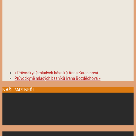
«
Průvodkyně mladých básníků Anna Kareninová
Průvodkyně mladých básníků Ivana Bozděchová
»
NAŠI PARTNEŘI