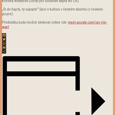
Kristina Andělová (Ústav pro soudobé dějiny AV ČR):
„Di do hajzlu, ty sajrajte!“ Spor o kulturu v českém disentu (v českém
jazyce).
Přednášku bude možné sledovat online zde:
meet.google.com/isv-rtsj-
wwf
.
Facebook
Twitter
WhatsApp
Email
Share