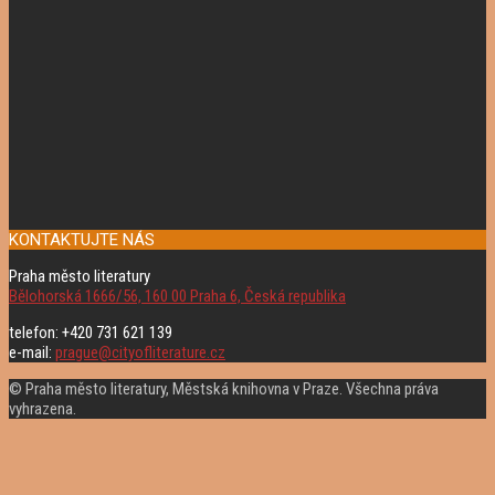
KONTAKTUJTE NÁS
Praha město literatury
Bělohorská 1666/56, 160 00 Praha 6, Česká republika
telefon: +420 731 621 139
e-mail:
prague@cityofliterature.cz
© Praha město literatury, Městská knihovna v Praze. Všechna práva
vyhrazena.
Rolovat
nahoru