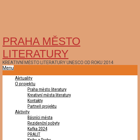
PRAHA MĚSTO
LITERATURY
KREATIVNÍ MĚSTO LITERATURY UNESCO OD ROKU 2014
Primary
Menu
Navigation
Aktuality
Menu
O projektu
Praha město literatury
Kreativní města literatury
Kontakty
Partneři projektu
Aktivity
Básníci města
Rezidenční pobyty
Kafka 2024
PRALIT