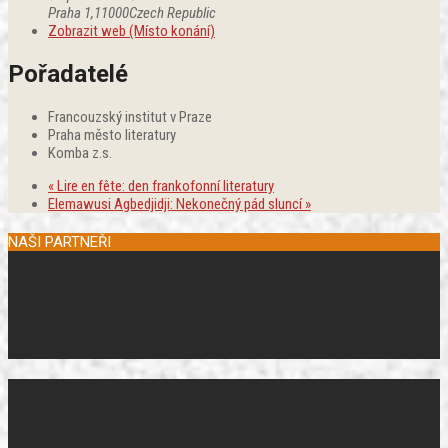
Praha 1
,
11000
Czech Republic
Zobrazit web (Místo konání)
Pořadatelé
Francouzský institut v Praze
Praha město literatury
Komba z.s.
«
Lire en fête: den frankofonní literatury
Elemawusi Agbedjidji: Nekonečný pád sluncí
»
NAŠI PARTNEŘI