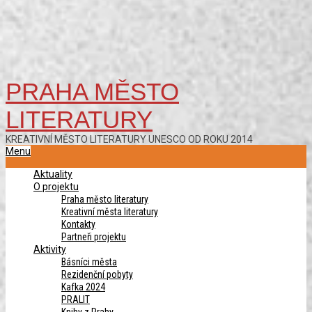
PRAHA MĚSTO
LITERATURY
KREATIVNÍ MĚSTO LITERATURY UNESCO OD ROKU 2014
Primary
Menu
Navigation
Aktuality
Menu
O projektu
Praha město literatury
Kreativní města literatury
Kontakty
Partneři projektu
Aktivity
Básníci města
Rezidenční pobyty
Kafka 2024
PRALIT