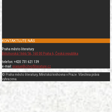
KONTAKTUJTE NÁS
Praha město literatury
Bělohorská 1666/56, 160 00 Praha 6, Česká republika
telefon: +420 731 621 139
e-mail:
prague@cityofliterature.cz
© Praha město literatury, Městská knihovna v Praze. Všechna práva
vyhrazena.
Rolovat
nahoru