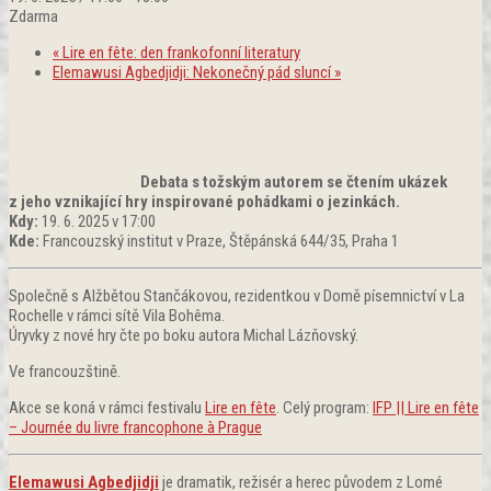
Zdarma
«
Lire en fête: den frankofonní literatury
Elemawusi Agbedjidji: Nekonečný pád sluncí
»
Debata s tožským autorem se čtením ukázek
z jeho vznikající hry inspirované pohádkami o jezinkách.
Kdy:
19. 6. 2025 v 17:00
Kde:
Francouzský institut v Praze, Štěpánská 644/35, Praha 1
Společně s Alžbětou Stančákovou, rezidentkou v Domě písemnictví v La
Rochelle v rámci sítě Vila Bohêma.
Úryvky z nové hry čte po boku autora Michal Lázňovský.
Ve francouzštině.
Akce se koná v rámci festivalu
Lire en fête
. Celý program:
IFP || Lire en fête
– Journée du livre francophone à Prague
Elemawusi Agbedjidji
je dramatik, režisér a herec původem z Lomé