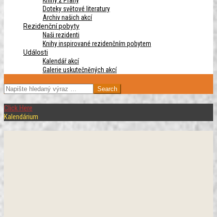
Knihy z Prahy
Doteky světové literatury
Archiv našich akcí
Rezidenční pobyty
Naši rezidenti
Knihy inspirované rezidenčním pobytem
Události
Kalendář akcí
Galerie uskutečněných akcí
SEARCH
Click Here
Kalendárium