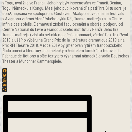
v Togu, nyní žije ve Francii. Jeho hry byly inscenovány ve Francii, Beninu,
Togu, Německu a Kongu. Mezi jeho publikovaná díla patří hra Si tu sors, je
sors!, napsána ve spolupráci s Gustavem Akakpo a uvedena na festivalu
v Avignonu v rámci čtenářského cyklu RFI, Transe-maître(s) a La Chute
infinie des soleils. Elemawusi získal řadu ocenění a obdržel podporu od
Centre National du Livre a Francouzského institutu v Paříži. Jeho hra
Transe-maître(s) získala několik ocenění a nominací, včetně Prix Text’Avril
2019 a užšího výběru na Grand Prix de la littérature dramatique 2019 a na
Prix RFI Théâtre 2018. V roce 2019 byl jmenován rytířem francouzského
Řádu umění a literatury. Je uměleckým ředitelem lomského festivalu La
Fabrique de fictions a píše texty pro významná německá divadla Deutsches
Theater a Münchner Kammerspiele.
Facebook
Twitter
WhatsApp
Email
Share