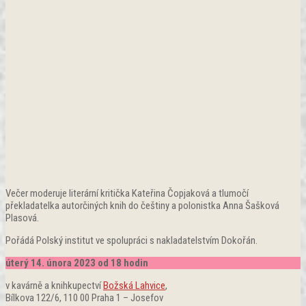
Večer moderuje literární kritička Kateřina Čopjaková a tlumočí
překladatelka autorčiných knih do češtiny a polonistka Anna Šašková
Plasová.
Pořádá Polský institut ve spolupráci s nakladatelstvím Dokořán.
úterý 14. února 2023 od 18 hodin
v kavárně a knihkupectví
Božská Lahvice
,
Bílkova 122/6, 110 00 Praha 1 – Josefov