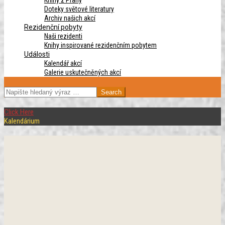
Knihy z Prahy
Doteky světové literatury
Archiv našich akcí
Rezidenční pobyty
Naši rezidenti
Knihy inspirované rezidenčním pobytem
Události
Kalendář akcí
Galerie uskutečněných akcí
SEARCH
Click Here
Kalendárium