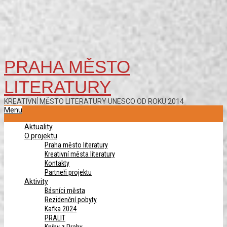
PRAHA MĚSTO
LITERATURY
KREATIVNÍ MĚSTO LITERATURY UNESCO OD ROKU 2014
Primary
Menu
Navigation
Aktuality
Menu
O projektu
Praha město literatury
Kreativní města literatury
Kontakty
Partneři projektu
Aktivity
Básníci města
Rezidenční pobyty
Kafka 2024
PRALIT