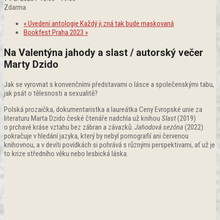
Zdarma
«
Uvedení antologie Každý ji zná tak bude maskovaná
Bookfest Praha 2023
»
Na Valentýna jahody a slast / autorský večer
Marty Dzido
Jak se vyrovnat s konvenčními představami o lásce a společenskými tabu,
jak psát o tělesnosti a sexualitě?
Polská prozaička, dokumentaristka a laureátka Ceny Evropské unie za
literaturu Marta Dzido české čtenáře nadchla už knihou
Slast
(2019)
o prchavé kráse vztahu bez zábran a závazků.
Jahodová sezóna
(2022)
pokračuje v hledání jazyka, který by nebyl pornografií ani červenou
knihovnou, a v devíti povídkách si pohrává s různými perspektivami, ať už je
to krize středního věku nebo lesbická láska.