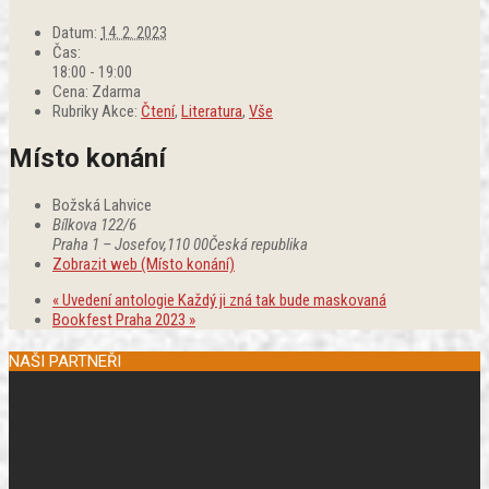
Datum:
14. 2. 2023
Čas:
18:00 - 19:00
Cena:
Zdarma
Rubriky Akce:
Čtení
,
Literatura
,
Vše
Místo konání
Božská Lahvice
Bílkova 122/6
Praha 1 – Josefov
,
110 00
Česká republika
Zobrazit web (Místo konání)
«
Uvedení antologie Každý ji zná tak bude maskovaná
Bookfest Praha 2023
»
NAŠI PARTNEŘI