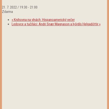
21. 7. 2022 / 19:30
-
21:00
Zdarma
«
Knihovna na vlnách: Hispanoamerický večer
Ledovce a tučňáci: Andri Snær Magnason a Þórdís Helgadóttir
»