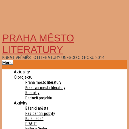
PRAHA MĚSTO
LITERATURY
KREATIVNÍ MĚSTO LITERATURY UNESCO OD ROKU 2014
Primary
Menu
Navigation
Aktuality
Menu
O projektu
Praha město literatury
Kreativní města literatury
Kontakty
Partneři projektu
Aktivity
Básníci města
Rezidenční pobyty
Kafka 2024
PRALIT