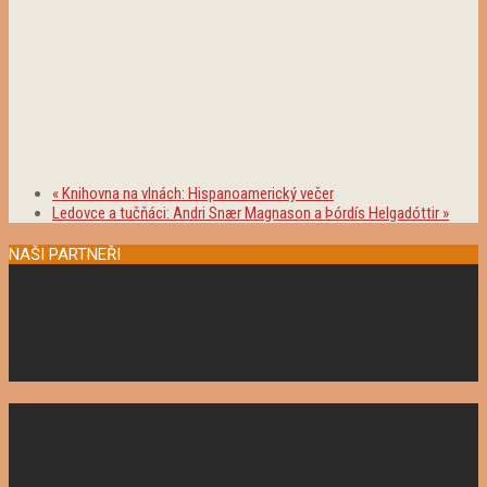
«
Knihovna na vlnách: Hispanoamerický večer
Ledovce a tučňáci: Andri Snær Magnason a Þórdís Helgadóttir
»
NAŠI PARTNEŘI