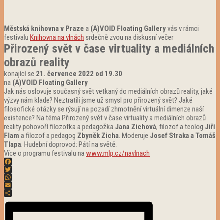
Městská knihovna v Praze
a
(A)VOID Floating Gallery
vás v rámci
festivalu
Knihovna na vlnách
srdečně zvou na diskusní večer
Přirozený svět v čase virtuality a mediálních
obrazů reality
konající se
21. července 2022 od 19.30
na
(A)VOID Floating Gallery
Jak nás oslovuje současný svět vetkaný do mediálních obrazů reality, jaké
výzvy nám klade? Neztratili jsme už smysl pro přirozený svět? Jaké
filosofické otázky se rýsují na pozadí zhmotnění virtuální dimenze naší
existence? Na téma Přirozený svět v čase virtuality a mediálních obrazů
reality pohovoří filozofka a pedagožka
Jana Zichová
, filozof a teolog
Jiří
Flam
a filozof a pedagog
Zbyněk Zicha
. Moderuje
Josef Straka a Tomáš
Tlapa
. Hudební doprovod: Pátí na světě.
Více o programu festivalu na
www.mlp.cz/navlnach
Facebook
Twitter
WhatsApp
Email
Share