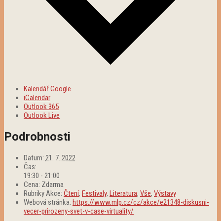
Kalendář Google
iCalendar
Outlook 365
Outlook Live
Podrobnosti
Datum:
21. 7. 2022
Čas:
19:30 - 21:00
Cena:
Zdarma
Rubriky Akce:
Čtení
,
Festivaly
,
Literatura
,
Vše
,
Výstavy
Webová stránka:
https://www.mlp.cz/cz/akce/e21348-diskusni-
vecer-prirozeny-svet-v-case-virtuality/