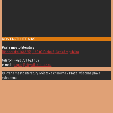
KONTAKTUJTE NÁS
Praha město literatury
Bělohorská 1666/56, 160 00 Praha 6, Česká republika
telefon: +420 731 621 139
e-mail:
prague@cityofliterature.cz
© Praha město literatury, Městská knihovna v Praze. Všechna práva
vyhrazena.
Rolovat
nahoru