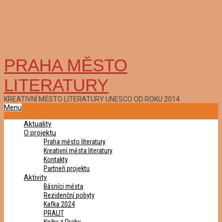
PRAHA MĚSTO
LITERATURY
KREATIVNÍ MĚSTO LITERATURY UNESCO OD ROKU 2014
Primary
Menu
Navigation
Aktuality
Menu
O projektu
Praha město literatury
Kreativní města literatury
Kontakty
Partneři projektu
Aktivity
Básníci města
Rezidenční pobyty
Kafka 2024
PRALIT