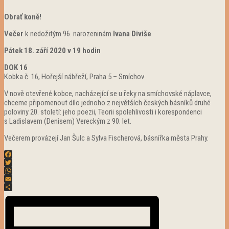
Obrať koně!
Večer
k nedožitým 96. narozeninám
Ivana Diviše
Pátek 18. září 2020
v 19 hodin
DOK 16
Kobka č. 16, Hořejší nábřeží, Praha 5 – Smíchov
V nově otevřené kobce, nacházející se u řeky na smíchovské náplavce,
chceme připomenout dílo jednoho z největších českých básníků druhé
poloviny 20. století: jeho poezii, Teorii spolehlivosti i korespondenci
s Ladislavem (Denisem) Vereckým z 90. let.
Večerem provázejí Jan Šulc a Sylva Fischerová, básnířka města Prahy.
Facebook
Twitter
WhatsApp
Email
Share