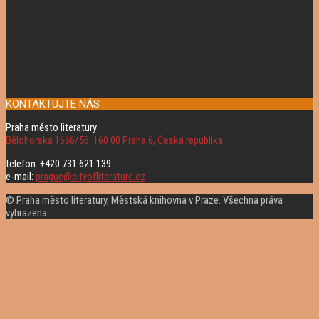
KONTAKTUJTE NÁS
Praha město literatury
Bělohorská 1666/56, 160 00 Praha 6, Česká republika
telefon: +420 731 621 139
e-mail:
prague@cityofliterature.cz
© Praha město literatury, Městská knihovna v Praze. Všechna práva
vyhrazena.
Rolovat
nahoru