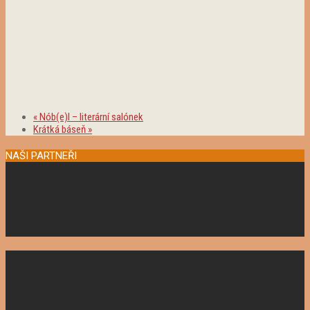
«
Nób(e)l – literární salónek
Krátká báseň
»
NAŠI PARTNEŘI