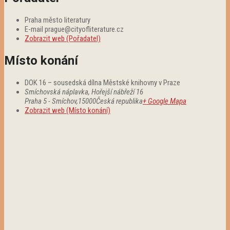
Praha město literatury
E-mail
prague@cityofliterature.cz
Zobrazit web (Pořadatel)
Místo konání
DOK 16 – sousedská dílna Městské knihovny v Praze
Smíchovská náplavka, Hořejší nábřeží 16
Praha 5 - Smíchov
,
15000
Česká republika
+ Google Mapa
Zobrazit web (Místo konání)