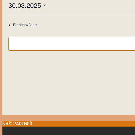
30.03.2025
3.
Vyberte
2025
datum.
Předchozí den
NAŠI PARTNEŘI