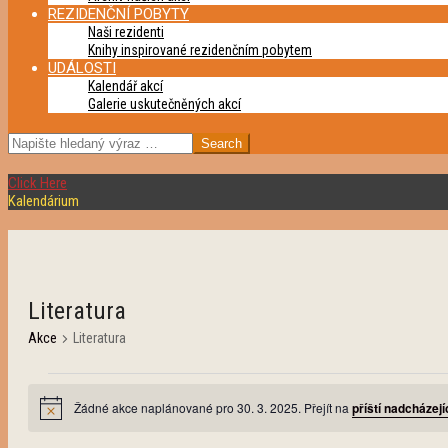
REZIDENČNÍ POBYTY
Naši rezidenti
Knihy inspirované rezidenčním pobytem
UDÁLOSTI
Kalendář akcí
Galerie uskutečněných akcí
SEARCH
Click Here
Kalendárium
Literatura
Akce
Literatura
Akce
Žádné akce naplánované pro 30. 3. 2025. Přejít na
příští nadcházejí
for
Notice
30.