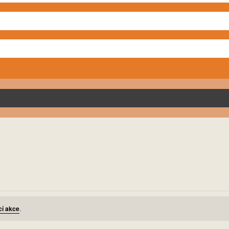
cí akce
.