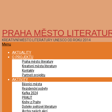
PRAHA MĚSTO LITERATU
KREATIVNÍ MĚSTO LITERATURY UNESCO OD ROKU 2014
Primary
Menu
Navigation
AKTUALITY
Menu
O PROJEKTU
Praha město literatury
Kreativní města literatury
Kontakty
Partneři projektu
AKTIVITY
Básníci města
Rezidenční pobyty
Kafka 2024
PRALIT
Knihy z Prahy
Doteky světové literatury
Archiv našich akcí