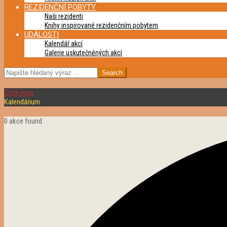
REZIDENČNÍ POBYTY
Naši rezidenti
Knihy inspirované rezidenčním pobytem
UDÁLOSTI
Kalendář akcí
Galerie uskutečněných akcí
SEARCH
Click Here
Kalendárium
0 akce found.