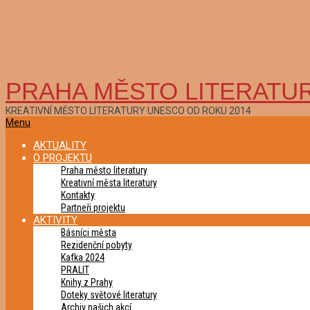
PRAHA MĚSTO LITERATU
KREATIVNÍ MĚSTO LITERATURY UNESCO OD ROKU 2014
Primary
Menu
Navigation
AKTUALITY
Menu
O PROJEKTU
Praha město literatury
Kreativní města literatury
Kontakty
Partneři projektu
AKTIVITY
Básníci města
Rezidenční pobyty
Kafka 2024
PRALIT
Knihy z Prahy
Doteky světové literatury
Archiv našich akcí