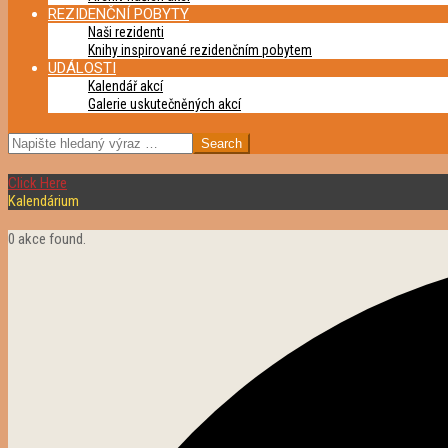
REZIDENČNÍ POBYTY
Naši rezidenti
Knihy inspirované rezidenčním pobytem
UDÁLOSTI
Kalendář akcí
Galerie uskutečněných akcí
SEARCH
Click Here
Kalendárium
0 akce found.