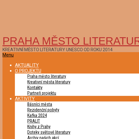
PRAHA MĚSTO LITERATU
KREATIVNÍ MĚSTO LITERATURY UNESCO OD ROKU 2014
Primary
Menu
Navigation
AKTUALITY
Menu
O PROJEKTU
Praha město literatury
Kreativní města literatury
Kontakty
Partneři projektu
AKTIVITY
Básníci města
Rezidenční pobyty
Kafka 2024
PRALIT
Knihy z Prahy
Doteky světové literatury
Archiv našich akcí