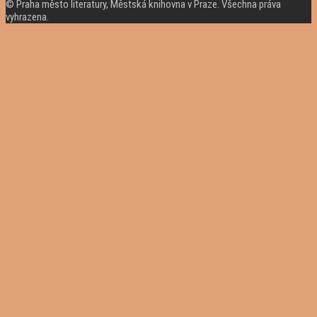
© Praha město literatury, Městská knihovna v Praze. Všechna práva
vyhrazena.
Rolovat
nahoru