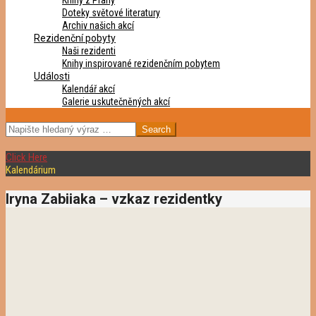
Knihy z Prahy
Doteky světové literatury
Archiv našich akcí
Rezidenční pobyty
Naši rezidenti
Knihy inspirované rezidenčním pobytem
Události
Kalendář akcí
Galerie uskutečněných akcí
SEARCH
Click Here
Kalendárium
Iryna Zabiiaka – vzkaz rezidentky