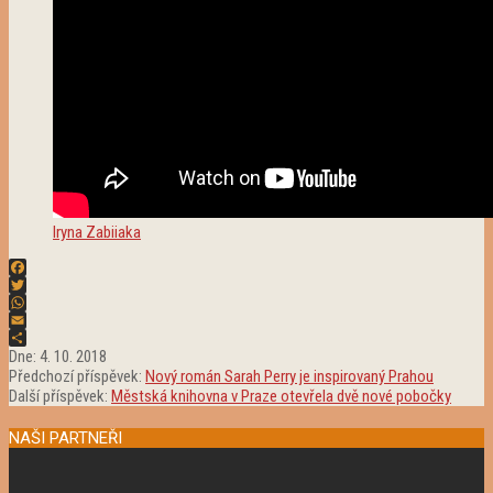
Iryna Zabiiaka
Facebook
Twitter
WhatsApp
Email
2018-
Share
Dne:
4. 10. 2018
10-
Předchozí příspěvek:
Nový román Sarah Perry je inspirovaný Prahou
04
Další příspěvek:
Městská knihovna v Praze otevřela dvě nové pobočky
NAŠI PARTNEŘI