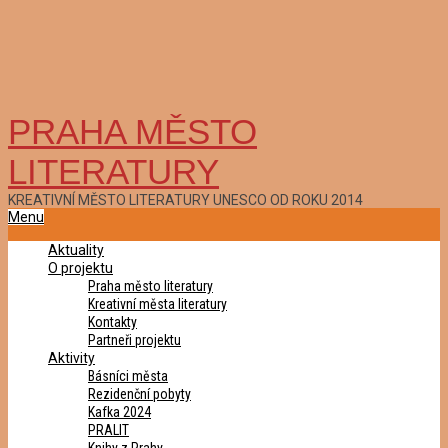
PRAHA MĚSTO
LITERATURY
KREATIVNÍ MĚSTO LITERATURY UNESCO OD ROKU 2014
Primary
Menu
Navigation
Aktuality
Menu
O projektu
Praha město literatury
Kreativní města literatury
Kontakty
Partneři projektu
Aktivity
Básníci města
Rezidenční pobyty
Kafka 2024
PRALIT