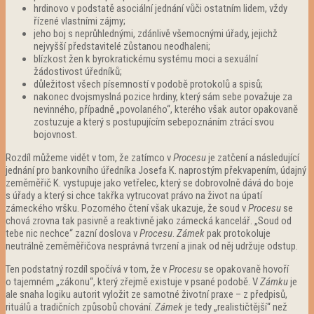
hrdinovo v podstatě asociální jednání vůči ostatním lidem, vždy
řízené vlastními zájmy;
jeho boj s neprůhlednými, zdánlivě všemocnými úřady, jejichž
nejvyšší představitelé zůstanou neodhaleni;
blízkost žen k byrokratickému systému moci a sexuální
žádostivost úředníků;
důležitost všech písemností v podobě protokolů a spisů;
nakonec dvojsmyslná pozice hrdiny, který sám sebe považuje za
nevinného, případně „povolaného“, kterého však autor opakovaně
zostuzuje a který s postupujícím sebepoznáním ztrácí svou
bojovnost.
Rozdíl můžeme vidět v tom, že zatímco v
Procesu
je zatčení a následující
jednání pro bankovního úředníka Josefa K. naprostým překvapením, údajný
zeměměřič K. vystupuje jako vetřelec, který se dobrovolně dává do boje
s úřady a který si chce takřka vytrucovat právo na život na úpatí
zámeckého vršku. Pozorného čtení však ukazuje, že soud v
Procesu
se
chová zrovna tak pasivně a reaktivně jako zámecká kancelář. „Soud od
tebe nic nechce“ zazní doslova v
Procesu
.
Zámek
pak protokoluje
neutrálně zeměměřičova nesprávná tvrzení a jinak od něj udržuje odstup.
Ten podstatný rozdíl spočívá v tom, že v
Procesu
se opakovaně hovoří
o tajemném „zákonu“, který zřejmě existuje v psané podobě. V
Zámku
je
ale snaha logiku autorit vyložit ze samotné životní praxe – z předpisů,
rituálů a tradičních způsobů chování.
Zámek
je tedy „realističtější“ než