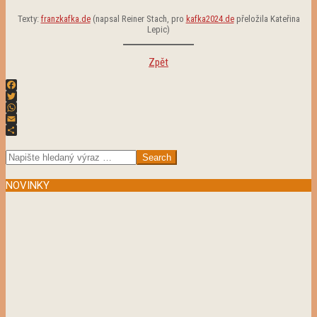
Texty:
franzkafka.de
(napsal Reiner Stach, pro
kafka2024.de
přeložila Kateřina
Lepic)
Zpět
Facebook
Twitter
WhatsApp
Email
2024-
Share
01-
Search
11
NOVINKY