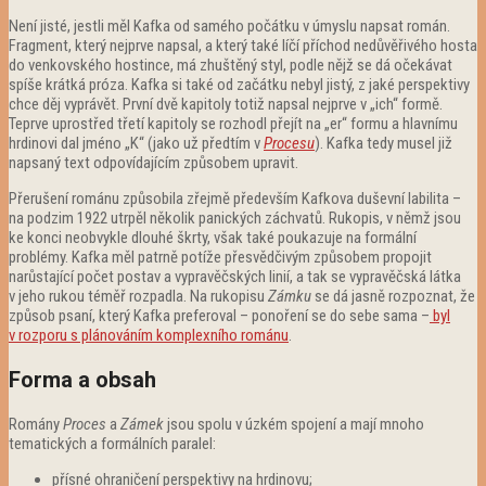
Není jisté, jestli měl Kafka od samého počátku v úmyslu napsat román.
Fragment, který nejprve napsal, a který také líčí příchod nedůvěřivého hosta
do venkovského hostince, má zhuštěný styl, podle nějž se dá očekávat
spíše krátká próza. Kafka si také od začátku nebyl jistý, z jaké perspektivy
chce děj vyprávět. První dvě kapitoly totiž napsal nejprve v „ich“ formě.
Teprve uprostřed třetí kapitoly se rozhodl přejít na „er“ formu a hlavnímu
hrdinovi dal jméno „K“ (jako už předtím v
Procesu
). Kafka tedy musel již
napsaný text odpovídajícím způsobem upravit.
Přerušení románu způsobila zřejmě především Kafkova duševní labilita –
na podzim 1922 utrpěl několik panických záchvatů. Rukopis, v němž jsou
ke konci neobvykle dlouhé škrty, však také poukazuje na formální
problémy. Kafka měl patrně potíže přesvědčivým způsobem propojit
narůstající počet postav a vypravěčských linií, a tak se vypravěčská látka
v jeho rukou téměř rozpadla. Na rukopisu
Zámku
se dá jasně rozpoznat, že
způsob psaní, který Kafka preferoval – ponoření se do sebe sama –
byl
v rozporu s plánováním komplexního románu
.
Forma a obsah
Romány
Proces
a
Zámek
jsou spolu v úzkém spojení a mají mnoho
tematických a formálních paralel:
přísné ohraničení perspektivy na hrdinovu;