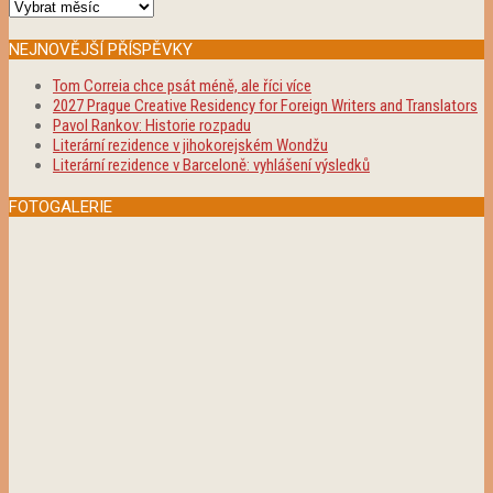
Archivy
NEJNOVĚJŠÍ PŘÍSPĚVKY
Tom Correia chce psát méně, ale říci více
2027 Prague Creative Residency for Foreign Writers and Translators
Pavol Rankov: Historie rozpadu
Literární rezidence v jihokorejském Wondžu
Literární rezidence v Barceloně: vyhlášení výsledků
FOTOGALERIE