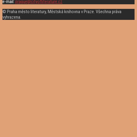
e-mail:
prague@cityofliterature.cz
© Praha město literatury, Městská knihovna v Praze. Všechna práva
vyhrazena.
Rolovat
nahoru