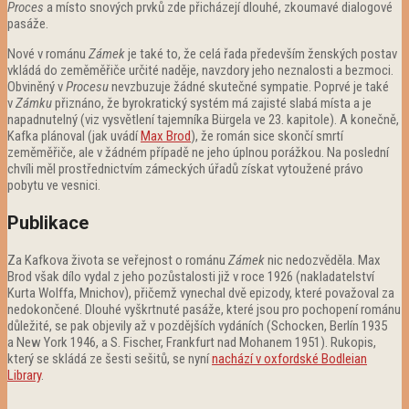
Proces
a místo snových prvků zde přicházejí dlouhé, zkoumavé dialogové
pasáže.
Nové v románu
Zámek
je také to, že celá řada především ženských postav
vkládá do zeměměřiče určité naděje, navzdory jeho neznalosti a bezmoci.
Obviněný v
Procesu
nevzbuzuje žádné skutečné sympatie. Poprvé je také
v
Zámku
přiznáno, že byrokratický systém má zajisté slabá místa a je
napadnutelný (viz vysvětlení tajemníka Bürgela ve 23. kapitole). A konečně,
Kafka plánoval (jak uvádí
Max Brod
), že román sice skončí smrtí
zeměměřiče, ale v žádném případě ne jeho úplnou porážkou. Na poslední
chvíli měl prostřednictvím zámeckých úřadů získat vytoužené právo
pobytu ve vesnici.
Publikace
Za Kafkova života se veřejnost o románu
Zámek
nic nedozvěděla. Max
Brod však dílo vydal z jeho pozůstalosti již v roce 1926 (nakladatelství
Kurta Wolffa, Mnichov), přičemž vynechal dvě epizody, které považoval za
nedokončené. Dlouhé vyškrtnuté pasáže, které jsou pro pochopení románu
důležité, se pak objevily až v pozdějších vydáních (Schocken, Berlín 1935
a New York 1946, a S. Fischer, Frankfurt nad Mohanem 1951). Rukopis,
který se skládá ze šesti sešitů, se nyní
nachází v oxfordské Bodleian
Library
.