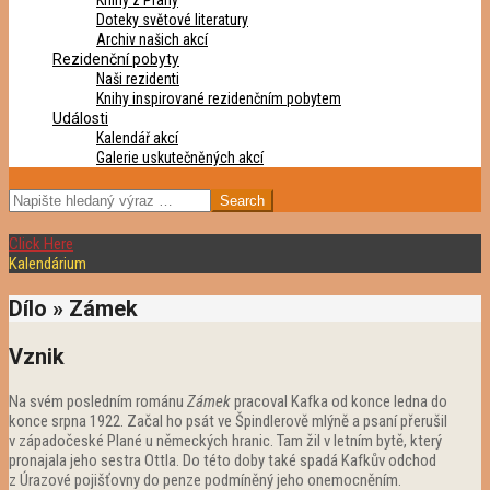
Knihy z Prahy
Doteky světové literatury
Archiv našich akcí
Rezidenční pobyty
Naši rezidenti
Knihy inspirované rezidenčním pobytem
Události
Kalendář akcí
Galerie uskutečněných akcí
SEARCH
Click Here
Kalendárium
Dílo »
Zámek
Vznik
Na svém posledním románu
Zámek
pracoval Kafka od konce ledna do
konce srpna 1922. Začal ho psát ve Špindlerově mlýně a psaní přerušil
v západočeské Plané u německých hranic. Tam žil v letním bytě, který
pronajala jeho sestra Ottla. Do této doby také spadá Kafkův odchod
z Úrazové pojišťovny do penze podmíněný jeho onemocněním.