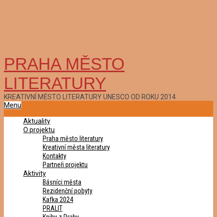
PRAHA MĚSTO
LITERATURY
KREATIVNÍ MĚSTO LITERATURY UNESCO OD ROKU 2014
Primary
Menu
Navigation
Aktuality
Menu
O projektu
Praha město literatury
Kreativní města literatury
Kontakty
Partneři projektu
Aktivity
Básníci města
Rezidenční pobyty
Kafka 2024
PRALIT