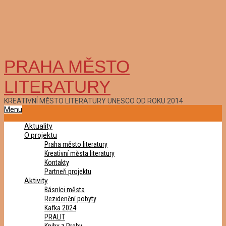
PRAHA MĚSTO
LITERATURY
KREATIVNÍ MĚSTO LITERATURY UNESCO OD ROKU 2014
Primary
Menu
Navigation
Aktuality
Menu
O projektu
Praha město literatury
Kreativní města literatury
Kontakty
Partneři projektu
Aktivity
Básníci města
Rezidenční pobyty
Kafka 2024
PRALIT