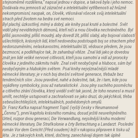
stejnoměrně rozdělena,“ napsal jednou v dopise, a taková byla i jeho nemoc.
Dodávala mu jemnosti až zázračné a intelektuální vytříbenosti až hrůzně
nekompromisní; naopak, on, člověk, vtěsnával všecek svůj intelektuální
strach před životem na bedra své nemoci.
Byl plachý, úzkostlivý, mírný a dobrý, ale knihy psal kruté a bolestné. Svět
viděl plný neviditelných démonů, kteří ničí a rvou člověka nechráněného. Byl
příliš jasnovidný, příliš moudrý, aby dovedl žít, příliš slabý, aby bojoval slabostí
ušlechtilých, krásných lidí, kteří nedovedou podstoupiti boj se strachem před
nedorozuměními, nelaskavostmi, intelektuální lží, vědouce předem, že jsou
bezmocní, a podléhajíce tak, že zahanbují vítěze. Znal lidi jako je dovedou
znát jen lidé veliké nervové citlivosti, kteří jsou samotní a vidí až prorocky
člověka z jediného zákmitu tváře. Znal svět neobyčejně a hluboce, sám byl
neobyčejným a hlubokým světem. Psal knihy nejvýznačnější mladé
německé literatury; je v nich boj dnešní světové generace, třebaže bez
tendenčních slov. Jsou pravdivé, nahé a bolestné, tak, že i tam, kde jsou
vyjádřeny symbolicky, jsou až naturalistické. Jsou plny suchého posměchu
a citlivého zírání člověka, který uviděl svět tak jasně, že toho neunesl a musil
umřít, nechtěje ustupovati a zachraňovati se jako druzí, do jakýchkoli, třeba
sebeušlechtilejších, intelektuálních, podvědomých omylů.
Dr. Franz Kafka napsal fragment Topič (vyšlý česky v Neumannově
„Červnu“), první kapitolu krásného románu, dosud ještě neuveřejněného.
Urteil, rozpor dvou generací, Die Verwandlung, nejsilnější knihu moderní
německé literatury, Die Strafkolonie a črty Betrachtung a Landarzt. Poslední
román Vor dem Gericht (Před soudem) leží v rukopisu připraven k tisku už
léta. Je z takových knih, které, dočteny, zanechávají dojem tak úplně