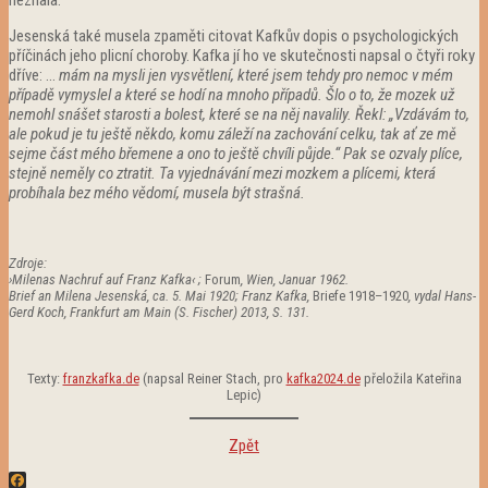
Jesenská také musela zpaměti citovat Kafkův dopis o psychologických
příčinách jeho plicní choroby. Kafka jí ho ve skutečnosti napsal o čtyři roky
dříve: …
mám na mysli jen vysvětlení, které jsem tehdy pro nemoc v mém
případě vymyslel a které se hodí na mnoho případů. Šlo o to, že mozek už
nemohl snášet starosti a bolest, které se na něj navalily. Řekl: „Vzdávám to,
ale pokud je tu ještě někdo, komu záleží na zachování celku, tak ať ze mě
sejme část mého břemene a ono to ještě chvíli půjde.“ Pak se ozvaly plíce,
stejně neměly co ztratit. Ta vyjednávání mezi mozkem a plícemi, která
probíhala bez mého vědomí, musela být strašná.
Zdroje:
›Milenas Nachruf auf Franz Kafka‹ ;
Forum
, Wien, Januar 1962.
Brief an Milena Jesenská, ca. 5. Mai 1920;
Franz Kafka,
Briefe 1918–1920
, vydal Hans-
Gerd Koch, Frankfurt am Main (S. Fischer) 2013, S. 131.
Texty:
franzkafka.de
(napsal Reiner Stach, pro
kafka2024.de
přeložila Kateřina
Lepic)
Zpět