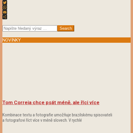
Facebook
Twitter
WhatsApp
Email
2024-
Share
01-
Search
11
NOVINKY
Tom Correia chce psát méně, ale říci více
Kombinace textu a fotografie umožňuje brazilskému spisovateli
a fotografovi říct více v méně slovech. V rychlé