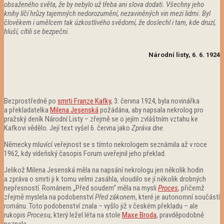
obsaženého světa, že by nebylo už třeba ani slova dodati. Všechny jeho
knihy líčí hrůzy tajemných nedorozumění, nezaviněných vin mezi lidmi. Byl
člověkem i umělcem tak úzkostlivého svědomí, že doslechl i tam, kde druzí,
hluší, cítili se bezpečni.
Národní listy, 6. 6. 1924
Bezprostředně po
smrti Franze Kafky
, 3. června 1924, byla novinářka
a překladatelka
Milena Jesenská
požádána, aby napsala nekrolog pro
pražský deník Národní Listy – zřejmě se o jejím zvláštním vztahu ke
Kafkovi vědělo. Její text vyšel 6. června jako
Zpráva dne
.
Německy mluvící veřejnost se s tímto nekrologem seznámila až v roce
1962, kdy vídeňský časopis Forum uveřejnil jeho překlad.
Jelikož Milena Jesenská měla na napsání nekrologu jen několik hodin
a zpráva o smrti ji k tomu velmi zasáhla, vloudilo se jí několik drobných
nepřesností. Románem „Před soudem“ měla na mysli
Proces
, přičemž
zřejmě myslela na podobenství
Před zákonem
, které je autonomní součástí
románu. Toto podobenství znala – vyšlo již v českém překladu – ale
rukopis
Procesu
, který ležel léta na stole
Maxe Broda
, pravděpodobně
neznala.