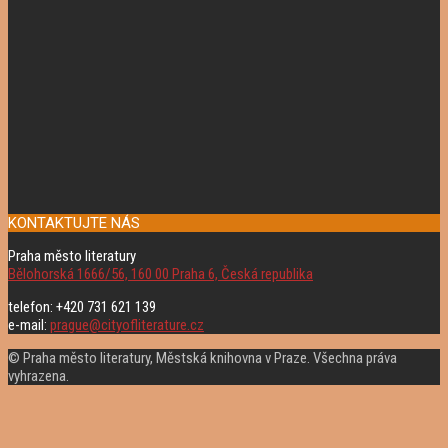
KONTAKTUJTE NÁS
Praha město literatury
Bělohorská 1666/56, 160 00 Praha 6, Česká republika
telefon: +420 731 621 139
e-mail:
prague@cityofliterature.cz
© Praha město literatury, Městská knihovna v Praze. Všechna práva
vyhrazena.
Rolovat
nahoru