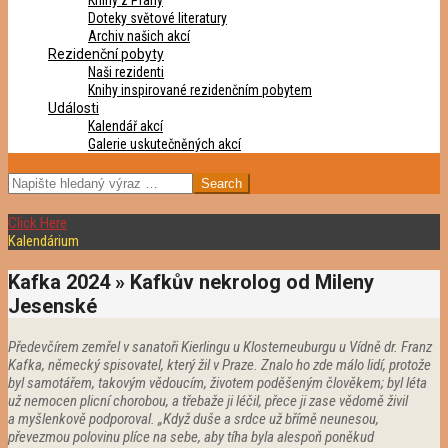
Knihy z Prahy
Doteky světové literatury
Archiv našich akcí
Rezidenční pobyty
Naši rezidenti
Knihy inspirované rezidenčním pobytem
Události
Kalendář akcí
Galerie uskutečněných akcí
SEARCH
Click Here
Kalendárium
Kafka 2024 »
Kafkův nekrolog od Mileny
Jesenské
Předevčírem zemřel v sanatoři Kierlingu u Klosterneuburgu u Vídně dr. Franz
Kafka, německý spisovatel, který žil v Praze. Znalo ho zde málo lidí, protože
byl samotářem, takovým vědoucím, životem poděšeným člověkem; byl léta
už nemocen plicní chorobou, a třebaže ji léčil, přece ji zase vědomě živil
a myšlenkově podporoval. „Když duše a srdce už břímě neunesou,
převezmou polovinu plíce na sebe, aby tíha byla alespoň poněkud