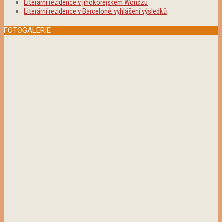
Literární rezidence v jihokorejském Wondžu
Literární rezidence v Barceloně: vyhlášení výsledků
FOTOGALERIE