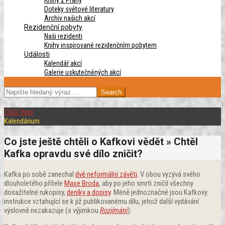
Knihy z Prahy
Doteky světové literatury
Archiv našich akcí
Rezidenční pobyty
Naši rezidenti
Knihy inspirované rezidenčním pobytem
Události
Kalendář akcí
Galerie uskutečněných akcí
SEARCH
Click Here
Kalendárium
Co jste ještě chtěli o Kafkovi vědět »
Chtěl
Kafka opravdu své dílo zničit?
Kafka po sobě zanechal
dvě neformální závěti
. V obou vyzývá svého
dlouholetého přítele
Maxe Broda
, aby po jeho smrti zničil všechny
dosažitelné rukopisy,
deníky a dopisy
. Méně jednoznačné jsou Kafkovy
instrukce vztahující se k již publikovanému dílu, jehož další vydávání
výslovně nezakazuje (s výjimkou
Rozjímání
).