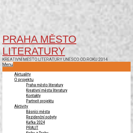
PRAHA MĚSTO
LITERATURY
KREATIVNÍ MĚSTO LITERATURY UNESCO OD ROKU 2014
Primary
Menu
Navigation
Aktuality
Menu
O projektu
Praha město literatury
Kreativní města literatury
Kontakty
Partneři projektu
Aktivity
Básníci města
Rezidenční pobyty
Kafka 2024
PRALIT