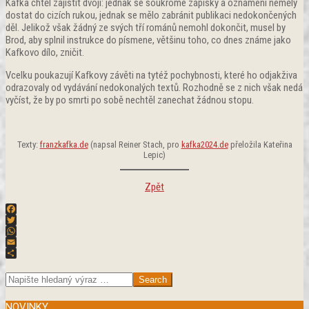
Kafka chtěl zajistit dvojí: jednak se soukromé zápisky a oznámení neměly
dostat do cizích rukou, jednak se mělo zabránit publikaci nedokončených
děl. Jelikož však žádný ze svých tří románů nemohl dokončit, musel by
Brod, aby splnil instrukce do písmene, většinu toho, co dnes známe jako
Kafkovo dílo, zničit.
Vcelku poukazují Kafkovy závěti na tytéž pochybnosti, které ho odjakživa
odrazovaly od vydávání nedokonalých textů. Rozhodně se z nich však nedá
vyčíst, že by po smrti po sobě nechtěl zanechat žádnou stopu.
Texty:
franzkafka.de
(napsal Reiner Stach, pro
kafka2024.de
přeložila Kateřina
Lepic)
Zpět
Facebook
Twitter
WhatsApp
Email
2024-
Share
01-
Search
11
NOVINKY