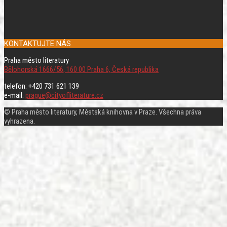
KONTAKTUJTE NÁS
Praha město literatury
Bělohorská 1666/56, 160 00 Praha 6, Česká republika
telefon: +420 731 621 139
e-mail:
prague@cityofliterature.cz
© Praha město literatury, Městská knihovna v Praze. Všechna práva
vyhrazena.
Rolovat
nahoru