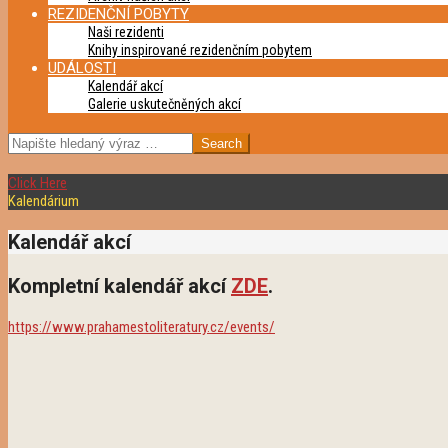
REZIDENČNÍ POBYTY
Naši rezidenti
Knihy inspirované rezidenčním pobytem
UDÁLOSTI
Kalendář akcí
Galerie uskutečněných akcí
SEARCH
Click Here
Kalendárium
Kalendář akcí
Kompletní kalendář akcí
ZDE
.
https://www.prahamestoliteratury.cz/events/