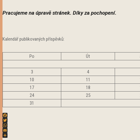
Pracujeme na úpravě stránek. Díky za pochopení.
Kalendář publikovaných příspěvků:
Po
Út
3
4
10
11
17
18
24
25
31
Facebook
Twitter
WhatsApp
Email