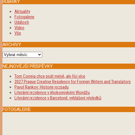
RUBRIKY
Aktuality
Fotogalerie
Události
Video
Vše
ARCHIVY
Archivy
NEJNOVĚJŠÍ PŘÍSPĚVKY
Tom Correia chce psát méně, ale říci více
2027 Prague Creative Residency for Foreign Writers and Translators
Pavol Rankov: Historie rozpadu
Literární rezidence v jihokorejském Wondžu
Literární rezidence v Barceloně: vyhlášení výsledků
FOTOGALERIE