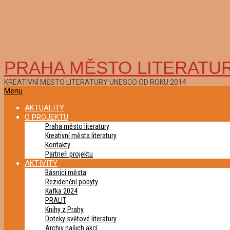
PRAHA MĚSTO LITERATU
KREATIVNÍ MĚSTO LITERATURY UNESCO OD ROKU 2014
Primary
Menu
Navigation
AKTUALITY
Menu
O PROJEKTU
Praha město literatury
Kreativní města literatury
Kontakty
Partneři projektu
AKTIVITY
Básníci města
Rezidenční pobyty
Kafka 2024
PRALIT
Knihy z Prahy
Doteky světové literatury
Archiv našich akcí