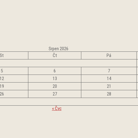
Srpen 2026
St
Čt
Pá
5
6
7
12
13
14
19
20
21
26
27
28
« Čvc