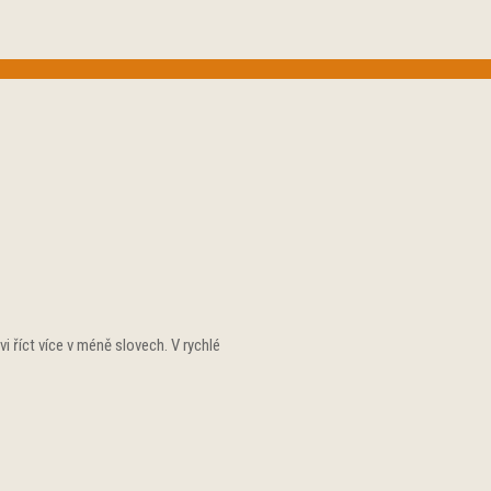
 říct více v méně slovech. V rychlé