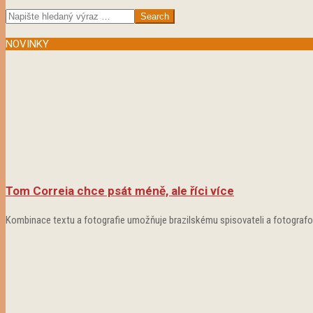
2020-
Share
09-
Search
01
NOVINKY
Tom Correia chce psát méně, ale říci více
Kombinace textu a fotografie umožňuje brazilskému spisovateli a fotografovi