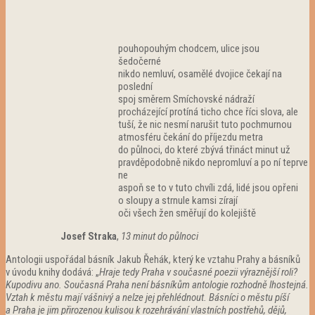
pouhopouhým chodcem, ulice jsou
šedočerné
nikdo nemluví, osamělé dvojice čekají na
poslední
spoj směrem Smíchovské nádraží
procházející protíná ticho chce říci slova, ale
tuší, že nic nesmí narušit tuto pochmurnou
atmosféru čekání do příjezdu metra
do půlnoci, do které zbývá třináct minut už
pravděpodobně nikdo nepromluví a po ní teprve
ne
aspoň se to v tuto chvíli zdá, lidé jsou opřeni
o sloupy a strnule kamsi zírají
oči všech žen směřují do kolejiště
Josef Straka
,
13 minut do půlnoci
Antologii uspořádal básník Jakub Řehák, který ke vztahu Prahy a básníků
v úvodu knihy dodává: „
Hraje tedy Praha v současné poezii výraznější roli?
Kupodivu ano. Současná Praha není básníkům antologie rozhodně lhostejná.
Vztah k městu mají vášnivý a nelze jej přehlédnout. Básníci o městu píší
a Praha je jim přirozenou kulisou k rozehrávání vlastních postřehů, dějů,