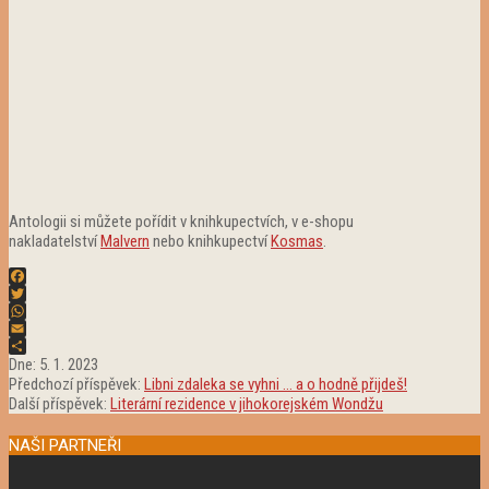
Antologii si můžete pořídit v knihkupectvích, v e-shopu
nakladatelství
Malvern
nebo knihkupectví
Kosmas
.
Facebook
Twitter
WhatsApp
Email
2023-
Share
Dne:
5. 1. 2023
01-
Předchozí příspěvek:
Libni zdaleka se vyhni … a o hodně přijdeš!
05
Další příspěvek:
Literární rezidence v jihokorejském Wondžu
NAŠI PARTNEŘI