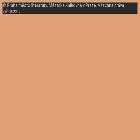
© Praha město literatury, Městská knihovna v Praze. Všechna práva
vyhrazena.
Rolovat
nahoru