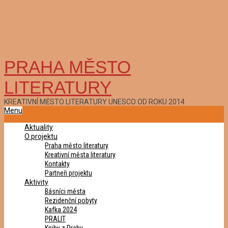
PRAHA MĚSTO
LITERATURY
KREATIVNÍ MĚSTO LITERATURY UNESCO OD ROKU 2014
Primary
Menu
Navigation
Aktuality
Menu
O projektu
Praha město literatury
Kreativní města literatury
Kontakty
Partneři projektu
Aktivity
Básníci města
Rezidenční pobyty
Kafka 2024
PRALIT