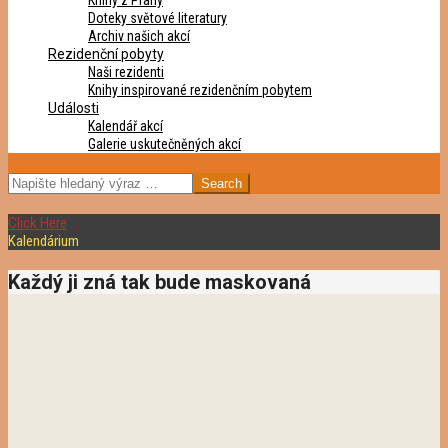
Knihy z Prahy
Doteky světové literatury
Archiv našich akcí
Rezidenční pobyty
Naši rezidenti
Knihy inspirované rezidenčním pobytem
Události
Kalendář akcí
Galerie uskutečněných akcí
SEARCH
Click Here
Kalendárium
Každý ji zná tak bude maskovaná