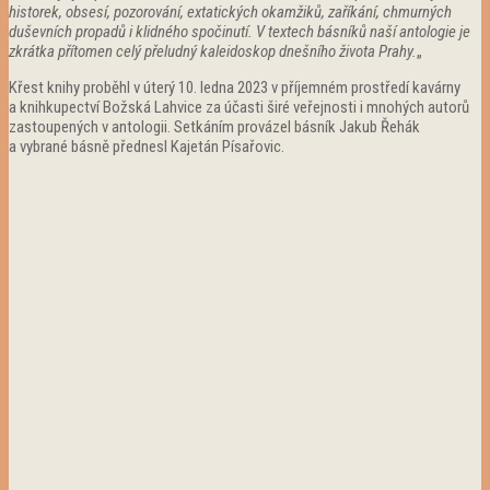
historek, obsesí, pozorování, extatických okamžiků, zaříkání, chmurných
duševních propadů i klidného spočinutí. V textech básníků naší antologie je
zkrátka přítomen celý přeludný kaleidoskop dnešního života Prahy.
„
Křest knihy proběhl v úterý 10. ledna 2023 v příjemném prostředí kavárny
a knihkupectví
Božská Lahvice za účasti širé veřejnosti i mnohých autorů
zastoupených v antologii. Setkáním provázel básník Jakub Řehák
a vybrané básně přednesl Kajetán Písařovic.