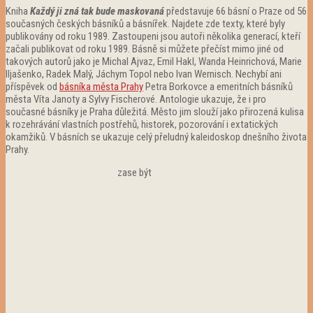
Kniha
Každý ji zná tak bude maskovaná
představuje 66 básní o Praze od 56
současných českých básníků a básnířek. Najdete zde texty, které byly
publikovány od roku 1989. Zastoupeni jsou autoři několika generací, kteří
začali publikovat od roku 1989. Básně si můžete přečíst mimo jiné od
takových autorů jako je Michal Ajvaz, Emil Hakl, Wanda Heinrichová, Marie
Iljašenko, Radek Malý, Jáchym Topol nebo Ivan Wernisch. Nechybí ani
příspěvek od
básníka města Prahy
Petra Borkovce a emeritních básníků
města Víta Janoty a Sylvy Fischerové. Antologie ukazuje, že i pro
současné básníky je Praha důležitá. Město jim slouží jako přirozená kulisa
k rozehrávání vlastních postřehů, historek, pozorování i extatických
okamžiků. V básních se ukazuje celý přeludný kaleidoskop dnešního života
Prahy.
zase být