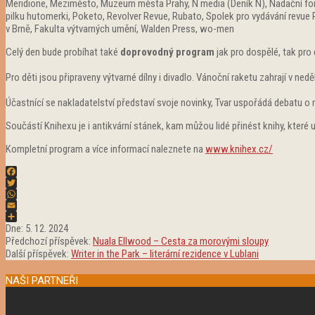
Meridione, Meziměsto, Muzeum města Prahy, N media (Deník N), Nadační fond
pilku hutomerki, Poketo, Revolver Revue, Rubato, Spolek pro vydávání revue Pr
v Brně, Fakulta výtvarných umění, Walden Press, wo-men
Celý den bude probíhat také
doprovodný program
jak pro dospělé, tak pro 
Pro děti jsou připraveny výtvarné dílny i divadlo. Vánoční raketu zahrají v n
Účastnící se nakladatelství představí svoje novinky, Tvar uspořádá debatu o 
Součástí Knihexu je i antikvární stánek, kam můžou lidé přinést knihy, které už
Kompletní program a více informací naleznete na
www.knihex.cz/
Facebook
Twitter
WhatsApp
Email
2024-
Share
Dne:
5. 12. 2024
12-
Předchozí příspěvek:
Nuala Ellwood – Cesta za morovými sloupy
05
Další příspěvek:
Writer in the Park – literární rezidence v Lublani
NAŠI PARTNEŘI