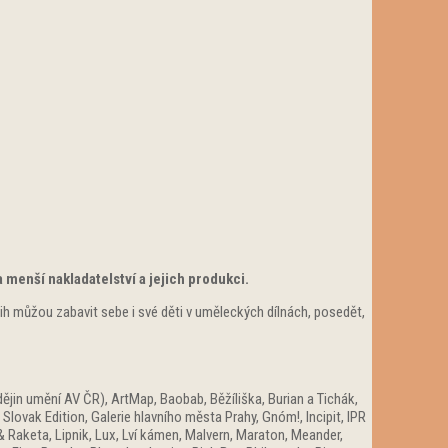
menší nakladatelství a jejich produkci.
h můžou zabavit sebe i své děti v uměleckých dílnách, posedět,
ějin umění AV ČR), ArtMap, Baobab, Běžíliška, Burian a Tichák,
lovak Edition, Galerie hlavního města Prahy, Gnóm!, Incipit, IPR
& Raketa, Lipnik, Lux, Lví kámen, Malvern, Maraton, Meander,