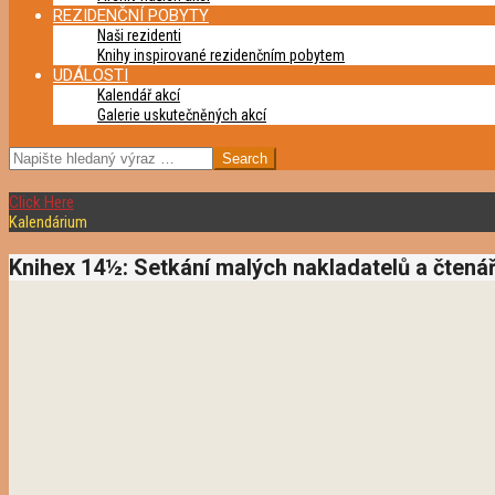
REZIDENČNÍ POBYTY
Naši rezidenti
Knihy inspirované rezidenčním pobytem
UDÁLOSTI
Kalendář akcí
Galerie uskutečněných akcí
SEARCH
Click Here
Kalendárium
Knihex 14½: Setkání malých nakladatelů a čtená