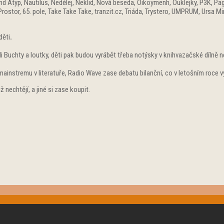
 Atyp, Nautilus, Nedělej, Neklid, Nová beseda, Oikoymenh, Ouklejky, P3K, Pa
ostor, 65. pole, Take Take Take, tranzit.cz, Triáda, Trystero, UMPRUM, Ursa Min
děti
.
eděli Buchty a loutky, děti pak budou vyrábět třeba notýsky v knihvazačské díln
mainstremu v literatuře, Radio Wave zase debatu bilanční, co v letošním roce 
 nechtějí, a jiné si zase koupit.