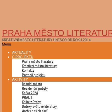
PRAHA MĚSTO LITERATU
KREATIVNÍ MĚSTO LITERATURY UNESCO OD ROKU 2014
Primary
Menu
Navigation
AKTUALITY
Menu
O PROJEKTU
Praha město literatury
Kreativní města literatury
Kontakty
Partneři projektu
AKTIVITY
Básníci města
Rezidenční pobyty
Kafka 2024
PRALIT
Knihy z Prahy
Doteky světové literatury
Archiv našich akcí