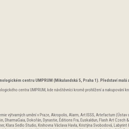
hnologickém centru UMPRUM (Mikulandská 5, Praha 1). Představí malá a 
ologického centra UMPRUM, kde návštěvníci kromě prohlížení a nakupování kni
ie výtvarných umění v Praze, Akropolis, Alarm, Art:ISSS, Artefactum (Ústav d
, DharmaGaia, Dokořán, Dynastie, Éditions Fra, Euskaldun, Flash Art Czech & S
er, Klara Sedlo Studio, Knihovna Václava Havla, Kristýna Svobodová, Labyrint 