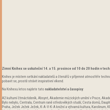
Zimní Knihex se uskuteční 14. a 15. prosince od 10 do 20 hodin v tec
Knihex je místem setkání nakladatelů a čtenářů v příjemné atmosféře techn
pobavit se, prostě strávit inspirativní víkend.
Na Knihexu letos najdete tato
nakladatelství a časopisy
:
A2 kulturní čtrnáctideník, Absynt, Akademie múzických umění v Praze, Akadem
Bylo nebylo, Centrala, Centrum raně středověkých studií, Cesta domů, Dauphin
Praha, Ježek Ježek Ježek, K-A-V-K-A knižní a výtvarná kultura, Karolinum, Kh