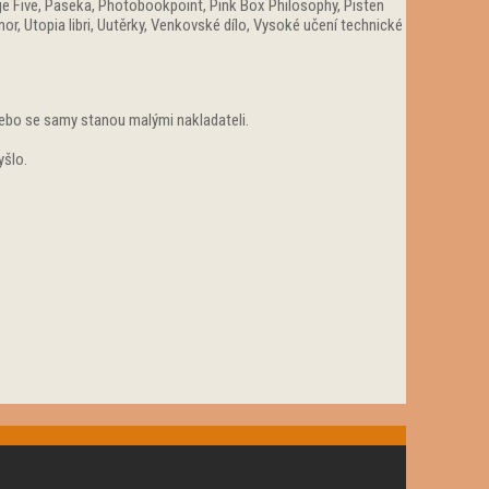
ge Five, Paseka, Photobookpoint, Pink Box Philosophy, Pisten
or, Utopia libri, Uutěrky, Venkovské dílo, Vysoké učení technické
ě nebo se samy stanou malými nakladateli.
vyšlo.