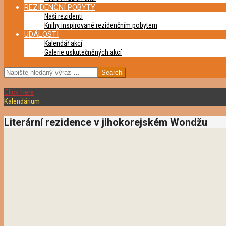
REZIDENČNÍ POBYTY
Naši rezidenti
Knihy inspirované rezidenčním pobytem
UDÁLOSTI
Kalendář akcí
Galerie uskutečněných akcí
SEARCH
Click Here
Kalendárium
Literární rezidence v jihokorejském Wondžu