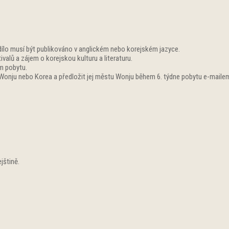
dílo musí být publikováno v anglickém nebo korejském jazyce.
ivalů a zájem o korejskou kulturu a literaturu.
m pobytu.
a Wonju nebo Korea a předložit jej městu Wonju během 6. týdne pobytu e-maile
jštině.