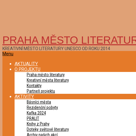
PRAHA MĚSTO LITERATU
KREATIVNÍ MĚSTO LITERATURY UNESCO OD ROKU 2014
Primary
Menu
Navigation
AKTUALITY
Menu
O PROJEKTU
Praha město literatury
Kreativní města literatury
Kontakty
Partneři projektu
AKTIVITY
Básníci města
Rezidenční pobyty
Kafka 2024
PRALIT
Knihy z Prahy
Doteky světové literatury
Archiv našich akcí