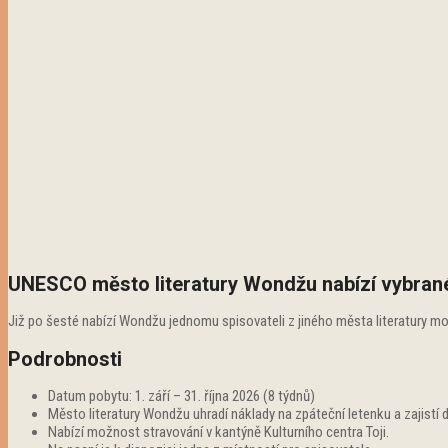
UNESCO město literatury Wondžu nabízí vybranému 
Již po šesté nabízí Wondžu jednomu spisovateli z jiného města literatury možn
Podrobnosti
Datum pobytu: 1. září – 31. října 2026 (8 týdnů)
Město literatury Wondžu uhradí náklady na zpáteční letenku a zajistí do
Nabízí možnost stravování v kantýně Kulturního centra Toji.