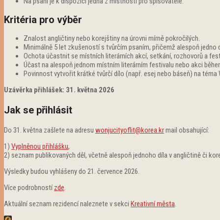
Na psaní je k dispozici jedna z místností pro spisovatele.
Kritéria pro výběr
Znalost angličtiny nebo korejštiny na úrovni mírně pokročilých.
Minimálně 5 let zkušeností s tvůrčím psaním, přičemž alespoň jedno 
Ochota účastnit se místních literárních akcí, setkání, rozhovorů a fest
Účast na alespoň jednom místním literárním festivalu nebo akci běhe
Povinnost vytvořit krátké tvůrčí dílo (např. esej nebo báseň) na tém
Uzávěrka přihlášek: 31. května 2026
Jak se přihlásit
Do 31. května zašlete na adresu
wonjucityoflit@korea.kr
mail obsahující:
1)
Vyplněnou přihlášku
,
2) seznam publikovaných děl, včetně alespoň jednoho díla v angličtině či kore
Výsledky budou vyhlášeny do 21. července 2026.
Více podrobností
zde
.
Aktuální seznam rezidencí naleznete v sekci
Kreativní města
.