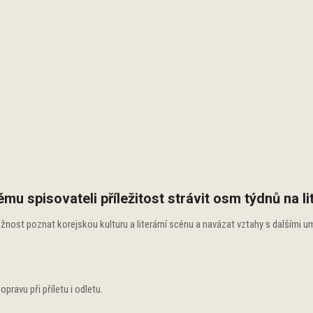
spisovateli příležitost strávit osm týdnů na lite
ost poznat korejskou kulturu a literární scénu a navázat vztahy s dalšími umělc
pravu při příletu i odletu.