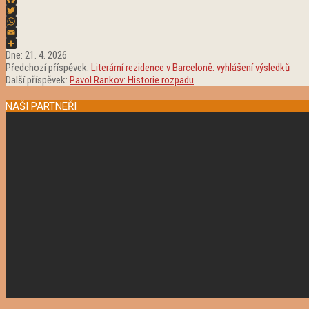
Facebook
Twitter
WhatsApp
Email
2026-
Share
Dne:
21. 4. 2026
04-
Předchozí příspěvek:
Literární rezidence v Barceloně: vyhlášení výsledků
21
Další příspěvek:
Pavol Rankov: Historie rozpadu
NAŠI PARTNEŘI