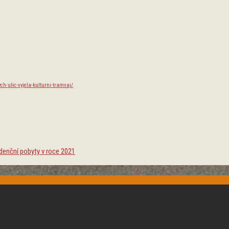
ch-ulic-vyjela-kulturni-tramvaj/
.
idenční pobyty v roce 2021