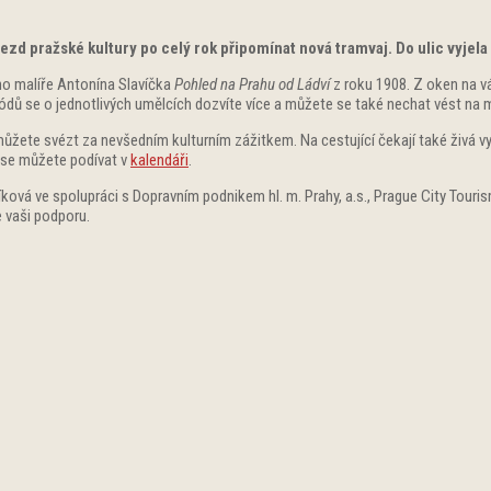
zd pražské kultury po celý rok připomínat nová tramvaj. Do ulic vyjela 
ho malíře Antonína Slavíčka
Pohled na Prahu od Ládví
z roku 1908. Z oken na vás
 se o jednotlivých umělcích dozvíte více a můžete se také nechat vést na mí
 můžete svézt za nevšedním kulturním zážitkem. Na cestující čekají také živá 
 se můžete podívat v
kalendáři
.
ová ve spolupráci s Dopravním podnikem hl. m. Prahy, a.s., Prague City Tourism,
e vaši podporu.