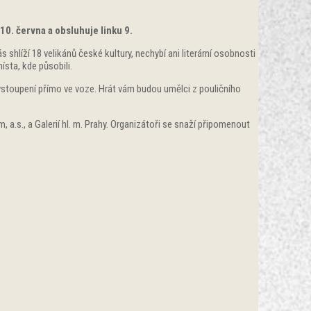
10. června a obsluhuje linku 9.
 shlíží 18 velikánů české kultury, nechybí ani literární osobnosti
sta, kde působili.
vystoupení přímo ve voze. Hrát vám budou umělci z pouličního
 a.s., a Galerií hl. m. Prahy. Organizátoři se snaží připomenout