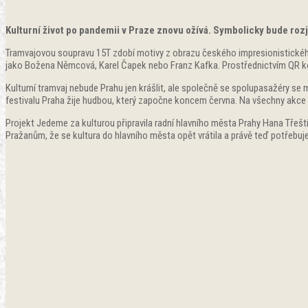
Kulturní život po pandemii v Praze znovu ožívá. Symbolicky bude rozje
Tramvajovou soupravu 15T zdobí motivy z obrazu českého impresionistické
jako Božena Němcová, Karel Čapek nebo Franz Kafka. Prostřednictvím QR kódů
Kulturní tramvaj nebude Prahu jen krášlit, ale společně se spolupasažéry se
festivalu Praha žije hudbou, který započne koncem června. Na všechny akce
Projekt Jedeme za kulturou připravila radní hlavního města Prahy Hana Třeštík
Pražanům, že se kultura do hlavního města opět vrátila a právě teď potřebuj