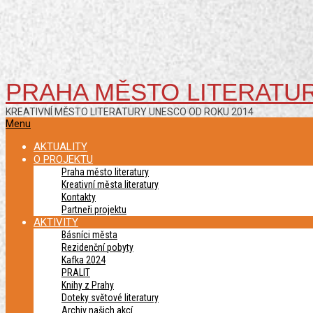
PRAHA MĚSTO LITERATU
KREATIVNÍ MĚSTO LITERATURY UNESCO OD ROKU 2014
Primary
Menu
Navigation
AKTUALITY
Menu
O PROJEKTU
Praha město literatury
Kreativní města literatury
Kontakty
Partneři projektu
AKTIVITY
Básníci města
Rezidenční pobyty
Kafka 2024
PRALIT
Knihy z Prahy
Doteky světové literatury
Archiv našich akcí