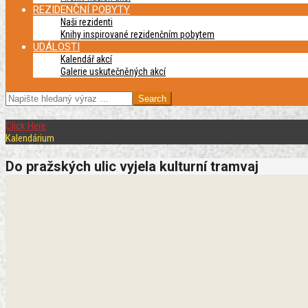
REZIDENČNÍ POBYTY
Naši rezidenti
Knihy inspirované rezidenčním pobytem
UDÁLOSTI
Kalendář akcí
Galerie uskutečněných akcí
SEARCH
Click Here
Kalendárium
Do pražských ulic vyjela kulturní tramvaj