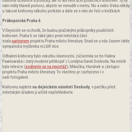
odborné učebnice a příručky, ale to ani není účel pouličních knihoven. Ty by
vám měly hlavně pomoci, abyste se nenudili v metru. No a nebo třeba někdy
u takové knihovny někoho potkáte a dáte se s ním do řeči o knížkách.
Průkopnická Praha 6
V Dejvicích se rozhodli, že budou pražskými průkopníky pouličních
knihoven. Praha 6 se také jako první městská část
stala
partnerem
projektu Praha město literatury. Snad se u nás časem tahle
sympatická myšlenka rozšíří více.
Odhalení knihovny bylo vskutku slavnostní, zúčastnila se ho Halina
Pawlowská i zlatý moderní pětibojař z Londýna David Svoboda. Na místě
byla televize (
podívejte se na reportáž
), Mánička, Hurvínek a zástupci
projektu Praha město literatury. To všechno je zachyceno i v
naší fotogalerii.
Knihovnu najdete
na dejvickém náměstí Svobody
, v parčíku před
městským úřadem ji určitě nepřehlédnete.