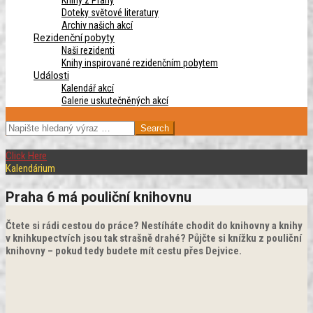
Knihy z Prahy
Doteky světové literatury
Archiv našich akcí
Rezidenční pobyty
Naši rezidenti
Knihy inspirované rezidenčním pobytem
Události
Kalendář akcí
Galerie uskutečněných akcí
SEARCH
Click Here
Kalendárium
Praha 6 má pouliční knihovnu
Čtete si rádi cestou do práce? Nestíháte chodit do knihovny a knihy
v knihkupectvích jsou tak strašně drahé? Půjčte si knížku z pouliční
knihovny – pokud tedy budete mít cestu přes Dejvice.