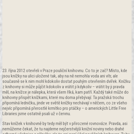
23. října 2012 otevřeli v Praze pouliční knihovnu. Co to je zač? Místo, kde
jsou knížky na ulici uložené tak, aby na ně nemohla voda ani vítr, ale
současně se k nim mohl kdokoliv dostat pouhým otevřením dvířek. Knížku
z knihovny si může půjčit kdokoliv a vrátit ji kdykoliv – vrátit by ji pravda
měl, na knížce je nálepka, která všem říká, kam patří. Každý také může do
knihovny přispět knížkami, které mu doma přebývají. Ta pražská trochu
připomíná ledničku, jinde ve světě knížky nechávají v něčem, co ze všeho
nejvíc připomíná přerostlé krmítko pro ptáčky – o amerických Little Free
Libraries jsme ostatně psali už v červnu.
Stav knížek v knihovně by tedy měl být v přirozené rovnováze. Pravda, asi
nemůžeme čekat, že tu najdeme nejčerstvější knižní noviny nebo drahé