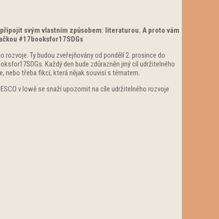
připojit svým vlastním způsobem: literaturou. A proto vám
 značkou #17booksfor17SDGs
o rozvoje. Ty budou zveřejňovány od pondělí 2. prosince do
Booksfor17SDGs. Každý den bude zdůrazněn jiný cíl udržitelného
je, nebo třeba fikcí, která nějak souvisí s tématem.
UNESCO v Iowě se snaží upozornit na cíle udržitelného rozvoje