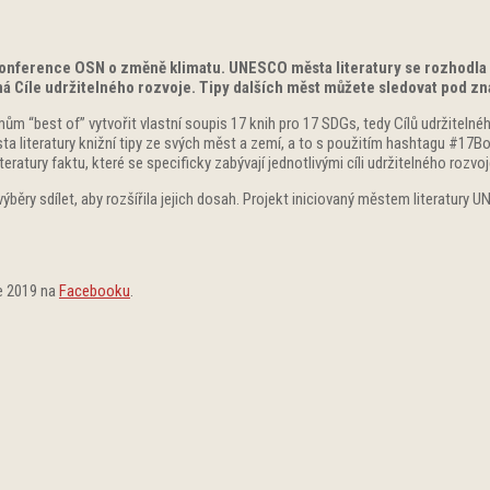
 konference OSN o změně klimatu. UNESCO města literatury se rozhodla 
íná Cíle udržitelného rozvoje. Tipy dalších měst můžete sledovat pod
“best of” vytvořit vlastní soupis 17 knih pro 17 SDGs, tedy Cílů udržitelnéh
ěsta literatury knižní tipy ze svých měst a zemí, a to s použitím hashtagu #17
eratury faktu, které se specificky zabývají jednotlivými cíli udržitelného rozvo
běry sdílet, aby rozšířila jejich dosah. Projekt iniciovaný městem literatury 
ce 2019 na
Facebooku
.