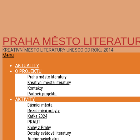
PRAHA MĚSTO LITERATU
KREATIVNÍ MĚSTO LITERATURY UNESCO OD ROKU 2014
Primary
Menu
Navigation
AKTUALITY
Menu
O PROJEKTU
Praha město literatury
Kreativní města literatury
Kontakty
Partneři projektu
AKTIVITY
Básníci města
Rezidenční pobyty
Kafka 2024
PRALIT
Knihy z Prahy
Doteky světové literatury
Archiv našich akcí