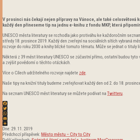
V prosinci nás čekají nejen přípravy na Vánoce, ale také celosvětová
každý den přineseme tip na jednu e-knihu z fondu MKP, která připom
UNESCO města literatury se rozhodla jako protiváhu ke každoročním seznamům 
středy 18. prosince 2019. Každý den zveřejní na sociálních sítích vybraná m
rozvoje do roku 2030 a knihy blízké tomuto tématu. Může se jednat o tituly lit
Některá z 39 měst literatury UNESCO se zúčastní přímo, ostatní budou tyto vý
a zvýšit povědomí o těchto otázkách.
Více o Cílech udržitelného rozvoje najdete
zde
.
Naše tipy na knižní tituly budeme zveřejňovat každý den od 2. do 18. prosin
Na seznam UNESCO měst literatury se můžete podívat na
Twitteru
.
Facebook
Twitter
WhatsApp
Email
2019-
Share
Dne:
29. 11. 2019
11-
Předchozí příspěvek:
Město městu – City to City
29