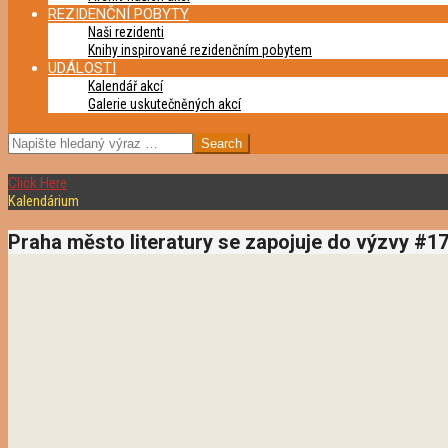
REZIDENČNÍ POBYTY
Naši rezidenti
Knihy inspirované rezidenčním pobytem
UDÁLOSTI
Kalendář akcí
Galerie uskutečněných akcí
SEARCH
Click Here
Kalendárium
Praha město literatury se zapojuje do výzvy 