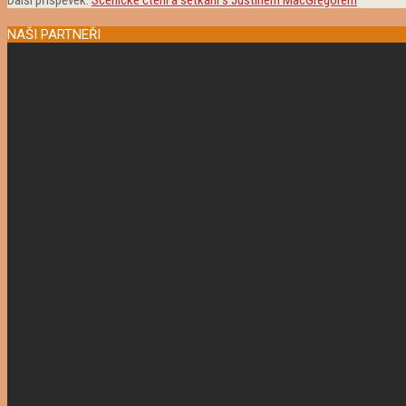
Další příspěvek:
Scénické čtení a setkání s Justinem MacGregorem
NAŠI PARTNEŘI