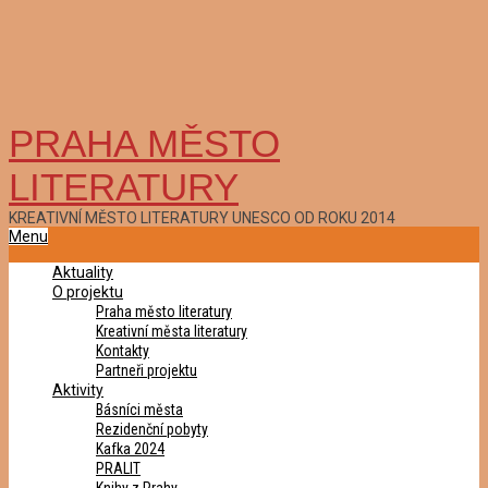
PRAHA MĚSTO
LITERATURY
KREATIVNÍ MĚSTO LITERATURY UNESCO OD ROKU 2014
Primary
Menu
Navigation
Aktuality
Menu
O projektu
Praha město literatury
Kreativní města literatury
Kontakty
Partneři projektu
Aktivity
Básníci města
Rezidenční pobyty
Kafka 2024
PRALIT