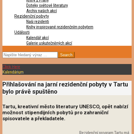
Knihy z Prahy
Doteky světové literatury
Archiv našich akcí
Rezidenční pobyty
Naši rezidenti
Knihy inspirované rezidenčním pobytem
Události
Kalendář akcí
Galerie uskutečněných akcí
SEARCH
Click Here
Kalendárium
Přihlašování na jarní rezidenční pobyty v Tartu
bylo právě spuštěno
Tartu, kreativní město literatury UNESCO, opět nabízí
možnost stipendijních pobytů pro zahraniční
spisovatele a překladatele.
Rezidenční program Tartu má