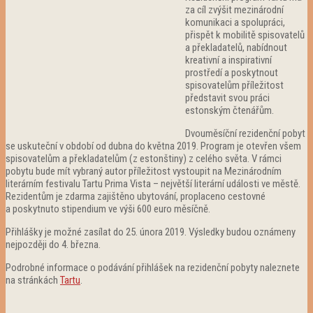
za cíl zvýšit mezinárodní
komunikaci a spolupráci,
přispět k mobilitě spisovatelů
a překladatelů, nabídnout
kreativní a inspirativní
prostředí a poskytnout
spisovatelům příležitost
představit svou práci
estonským čtenářům.
Dvouměsíční rezidenční pobyt
se uskuteční v období od dubna do května 2019. Program je otevřen všem
spisovatelům a překladatelům (z estonštiny) z celého světa. V rámci
pobytu bude mít vybraný autor příležitost vystoupit na Mezinárodním
literárním festivalu Tartu Prima Vista – největší literární události ve městě.
Rezidentům je zdarma zajištěno ubytování, proplaceno cestovné
a poskytnuto stipendium ve výši 600 euro měsíčně.
Přihlášky je možné zasílat do 25. února 2019. Výsledky budou oznámeny
nejpozději do 4. března.
Podrobné informace o podávání přihlášek na rezidenční pobyty naleznete
na stránkách
Tartu
.