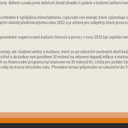
uristy. Během covidu jsme drželi při životě divadla či galerie a kulturní zařízení
í vzhledem k nynějšímu mimořádnému zvyšování cen energií, které způsobuje v
roti období předcházejícímu roku 2022 a je určena pro subjekty, které provozují
 k pravidelné organizované kulturní činnosti a provoz v roce 2022 byl zajištěn 
niory, ale i kulturní aktéry a instituce, které se po měsících zavřených dveří kv
ěsíčně a do kultury nyní posíláme 30 milionů na ztlumení dopadů inflace a rostou
h na financování programu byl stanoven na 30 milionů Kč. Lhůta pro podání žádo
zději do konce letošního roku. Převedení dotací příjemcům se uskuteční do 31