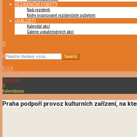
REZIDENČNÍ POBYTY
Naši rezidenti
Knihy inspirované rezidenčním pobytem
UDÁLOSTI
Kalendář akcí
Galerie uskutečněných akcí
SEARCH
Click Here
Kalendárium
Praha podpoří provoz kulturních zařízení, na kt