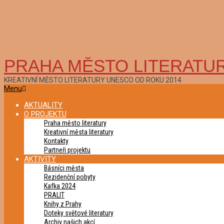
PRAHA MĚSTO LITERATU
KREATIVNÍ MĚSTO LITERATURY UNESCO OD ROKU 2014
Primary
Menu
Navigation
AKTUALITY
Menu
O PROJEKTU
Praha město literatury
Kreativní města literatury
Kontakty
Partneři projektu
AKTIVITY
Básníci města
Rezidenční pobyty
Kafka 2024
PRALIT
Knihy z Prahy
Doteky světové literatury
Archiv našich akcí