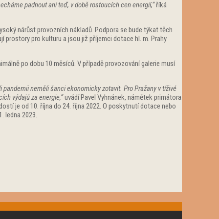
 nenecháme padnout ani teď, v době rostoucích cen energií,“
říká
ysoký nárůst provozních nákladů. Podpora se bude týkat těch
 prostory pro kulturu a jsou již příjemci dotace hl. m. Prahy
minimálně po dobu 10 měsíců. V případě provozování galerie musí
ůli pandemii neměli šanci ekonomicky zotavit. Pro Pražany v tíživé
cích výdajů za energie,“
uvádí Pavel Vyhnánek, námětek primátora
stí je od 10. října do 24. října 2022. O poskytnutí dotace nebo
. ledna 2023.