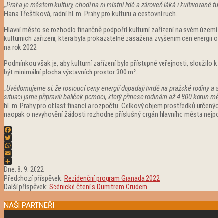
„Praha je městem kultury, chodí na ni místní lidé a zároveň láká i kultivované t
Hana Třeštíková, radní hl. m. Prahy pro kulturu a cestovní ruch.
Hlavní město se rozhodlo finančně podpořit kulturní zařízení na svém územ
kulturních zařízení, která byla prokazatelně zasažena zvýšením cen energií op
na rok 2022.
Podmínkou však je, aby kulturní zařízení bylo přístupné veřejnosti, sloužilo
být minimální plocha výstavních prostor 300 m².
„Uvědomujeme si, že rostoucí ceny energií dopadají tvrdě na pražské rodiny a se
situaci jsme připravili balíček pomoci, který přinese rodinám až 4 800 korun m
hl. m. Prahy pro oblast financí a rozpočtu. Celkový objem prostředků určenýc
naopak o nevyhovění žádosti rozhodne příslušný orgán hlavního města nejpo
Facebook
Twitter
WhatsApp
Email
2022-
Share
Dne:
8. 9. 2022
09-
Předchozí příspěvek:
Rezidenční program Granada 2022
08
Další příspěvek:
Scénické čtení s Dumitrem Crudem
NAŠI PARTNEŘI