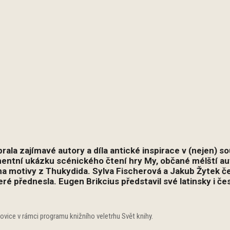
rala zajímavé autory a díla antické inspirace v (nejen) s
ntní ukázku scénického čtení hry My, občané mélští aut
na motivy z Thukydida. Sylva Fischerová a Jakub Žytek če
teré přednesla.
Eugen Brikcius představil své latinsky i če
ovice v rámci programu knižního veletrhu Svět knihy.