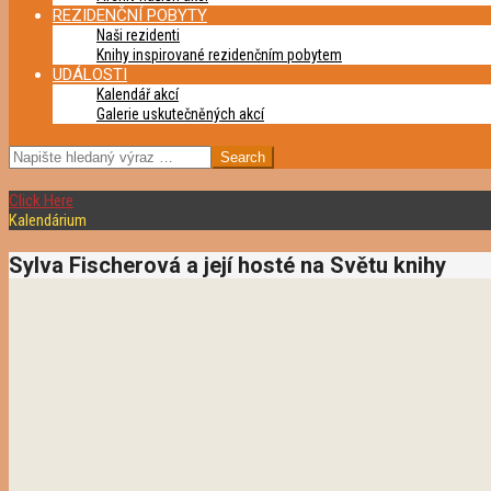
REZIDENČNÍ POBYTY
Naši rezidenti
Knihy inspirované rezidenčním pobytem
UDÁLOSTI
Kalendář akcí
Galerie uskutečněných akcí
SEARCH
Click Here
Kalendárium
Sylva Fischerová a její hosté na Světu knihy