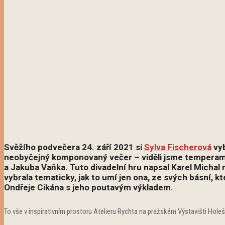
Svěžího podvečera
24. září 2021 si
Sylva Fischerová
vyb
neobyčejný komponovaný večer – viděli jsme temperame
a Jakuba Vaňka. Tuto divadelní hru napsal Karel Michal 
vybrala tematicky, jak to umí jen ona, ze svých básní, k
Ondřeje Cikána s jeho poutavým výkladem.
To vše v inspirativním prostoru Atelieru Rychta na pražském Výstavišti Holeš