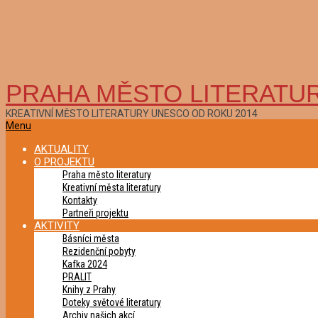
PRAHA MĚSTO LITERATU
KREATIVNÍ MĚSTO LITERATURY UNESCO OD ROKU 2014
Primary
Menu
Navigation
AKTUALITY
Menu
O PROJEKTU
Praha město literatury
Kreativní města literatury
Kontakty
Partneři projektu
AKTIVITY
Básníci města
Rezidenční pobyty
Kafka 2024
PRALIT
Knihy z Prahy
Doteky světové literatury
Archiv našich akcí