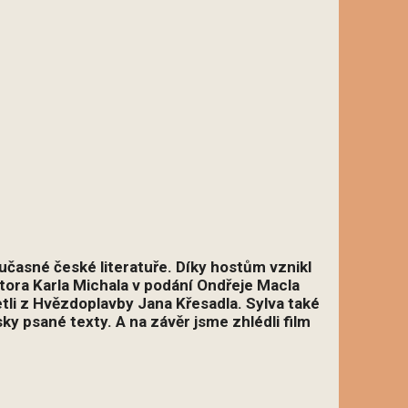
oučasné české literatuře. Díky hostům vznikl
ora Karla Michala v podání Ondřeje Macla
tli z Hvězdoplavby Jana Křesadla. Sylva také
sky psané texty.
A na závěr jsme zhlédli film