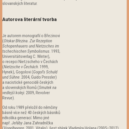
slovanských literatur.
Autorova literární tvorba
Je autorem monografií o Březinovi
(
Otokar Březina. Zur Rezeption
Schopenhauers und Nietzsches im
tschechischen Symbolismus
. 1993,
Universitätsverlag C. Winter),
o recepci Nietzscheho v Čechách
(
Nietzsche v Čechách
. 1999,
Hynek), Gogolovi (
Gogol’s Schuld
und Sühne
. 2004, Guido Pressler)
a nacistické genocidě českých
a slovenských Romů (
Smutek na
vedlejší koleji
. 2009, Revolver
Revue).
Od roku 1989 přeložil do němčiny
básně více než 40 českých básníků
několika generací. Mimo jiné
např.
Jeřáby
Jana Zahradníčka
(
Vogelbeeren
. 2001, Vitalis), šest sbírek Vladimíra Holana (2005–2012),