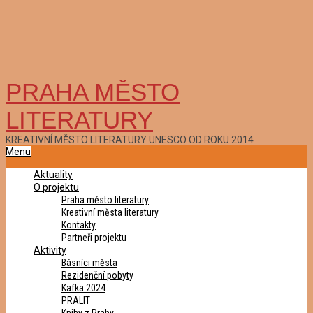
PRAHA MĚSTO
LITERATURY
KREATIVNÍ MĚSTO LITERATURY UNESCO OD ROKU 2014
Primary
Menu
Navigation
Aktuality
Menu
O projektu
Praha město literatury
Kreativní města literatury
Kontakty
Partneři projektu
Aktivity
Básníci města
Rezidenční pobyty
Kafka 2024
PRALIT