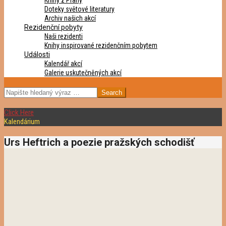
Knihy z Prahy
Doteky světové literatury
Archiv našich akcí
Rezidenční pobyty
Naši rezidenti
Knihy inspirované rezidenčním pobytem
Události
Kalendář akcí
Galerie uskutečněných akcí
SEARCH
Click Here
Kalendárium
Urs Heftrich a poezie pražských schodišť