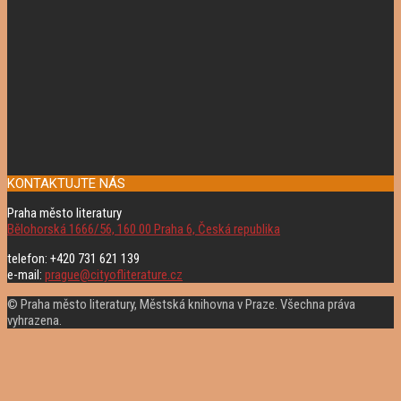
KONTAKTUJTE NÁS
Praha město literatury
Bělohorská 1666/56, 160 00 Praha 6, Česká republika
telefon: +420 731 621 139
e-mail:
prague@cityofliterature.cz
© Praha město literatury, Městská knihovna v Praze. Všechna práva
vyhrazena.
Rolovat
nahoru