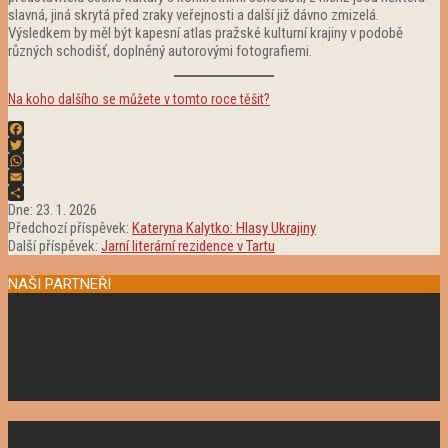
slavná, jiná skrytá před zraky veřejnosti a další již dávno zmizelá.
Výsledkem by měl být kapesní atlas pražské kulturní krajiny v podobě
různých schodišť, doplněný autorovými fotografiemi.
Na koho dalšího se můžete v tomto roce těšit?
Facebook
Twitter
WhatsApp
Email
2026-
Share
Dne:
23. 1. 2026
01-
Předchozí příspěvek:
Kateryna Kalytko: Hlasy Ukrajiny
23
Další příspěvek:
Jarní literární rezidence v Tartu
NAŠI PARTNEŘI