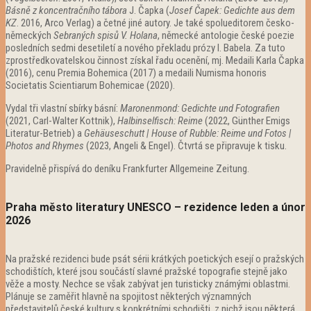
Básně z koncentračního tábora
J. Čapka (
Josef Čapek: Gedichte aus dem
KZ
. 2016, Arco Verlag) a četné jiné autory. Je také spolueditorem česko-
německých
Sebraných spisů V. Holana
, německé antologie české poezie
posledních sedmi desetiletí a nového překladu prózy I. Babela. Za tuto
zprostředkovatelskou činnost získal řadu ocenění, mj. Medaili Karla Čapka
(2016), cenu Premia Bohemica (2017) a medaili Numisma honoris
Societatis Scientiarum Bohemicae (2020).
Vydal tři vlastní sbírky básní:
Maronenmond: Gedichte und Fotografien
(2021, Carl-Walter Kottnik),
Halbinselfisch: Reime
(2022, Günther Emigs
Literatur-Betrieb) a
Gehäuseschutt | House of Rubble: Reime und Fotos |
Photos and Rhymes
(2023, Angeli & Engel). Čtvrtá se připravuje k tisku.
Pravidelně přispívá do deníku Frankfurter Allgemeine Zeitung.
Praha město literatury UNESCO – rezidence leden a únor
2026
Na pražské rezidenci bude psát sérii krátkých poetických esejí o pražských
schodištích, které jsou součástí slavné pražské topografie stejně jako
věže a mosty. Nechce se však zabývat jen turisticky známými oblastmi.
Plánuje se zaměřit hlavně na spojitost některých významných
představitelů české kultury s konkrétními schodišti, z nichž jsou některá