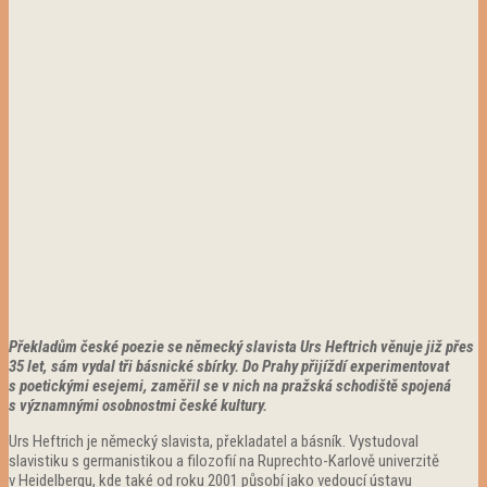
Překladům české poezie se německý slavista Urs Heftrich věnuje již přes
35 let, sám vydal tři básnické sbírky. Do Prahy přijíždí experimentovat
s poetickými esejemi, zaměřil se v nich na pražská schodiště spojená
s významnými osobnostmi české kultury.
Urs Heftrich je německý slavista, překladatel a básník. Vystudoval
slavistiku s germanistikou a filozofií na Ruprechto-Karlově univerzitě
v Heidelbergu, kde také od roku 2001 působí jako vedoucí ústavu