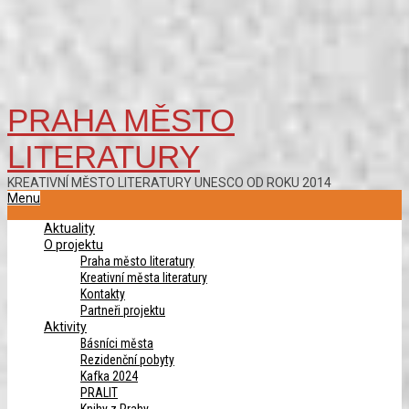
PRAHA MĚSTO
LITERATURY
KREATIVNÍ MĚSTO LITERATURY UNESCO OD ROKU 2014
Primary
Menu
Navigation
Aktuality
Menu
O projektu
Praha město literatury
Kreativní města literatury
Kontakty
Partneři projektu
Aktivity
Básníci města
Rezidenční pobyty
Kafka 2024
PRALIT