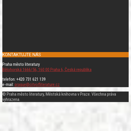
KONTAKTUJTE NÁS
Praha město literatury
Bělohorská 1666/56, 160 00 Praha 6, Česká republika
telefon: +420 731 621 139
e-mail:
prague@cityofliterature.cz
© Praha město literatury, Městská knihovna v Praze. Všechna práva
vyhrazena.
Rolovat
nahoru