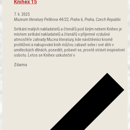
Knihex 15
7. 6. 2025
Muzeum literatury
Pelléova 44/22, Praha 6, Praha, Czech Republic
Setkání malých nakladatelů a čtenářů pod širým nebem Knihex je
místem setkání nakladatelů a čtenářů v příjemné vzdušné
atmosféře zahrady Muzea literatury, kde návštěvníci kromě
prohlížení a nakupování knih můžou zabavit sebe i své děti v
uměleckých dílnách, posedět, pobavit se, prostě strávit inspirativní
sobotu. Letos se Knihex uskuteční v
Zdarma