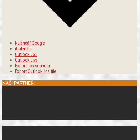
Kalendář Google
iCalendar
Outlook 365
Outlook Live
Export .ics souboru
Export Outlook .ics file
NAŠI PARTNEŘI